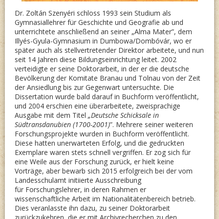
Dr. Zoltán Szenyéri schloss 1993 sein Studium als
Gymnasiallehrer für Geschichte und Geografie ab und
unterrichtete anschließend an seiner „Alma Mater”, dem
Illyés-Gyula-Gymnasium in Dumbowa/Dombóvár, wo er
später auch als stellvertretender Direktor arbeitete, und nun
seit 14 Jahren diese Bildungseinrichtung leitet. 2002
verteidigte er seine Doktorarbeit, in der er die deutsche
Bevölkerung der Komitate Branau und Tolnau von der Zeit
der Ansiedlung bis zur Gegenwart untersuchte. Die
Dissertation wurde bald darauf in Buchform veröffentlicht,
und 2004 erschien eine überarbeitete, zweisprachige
Ausgabe mit dem Titel
„Deutsche Schicksale in
Südtransdanubien (1700-2001)
”. Mehrere seiner weiteren
Forschungsprojekte wurden in Buchform veröffentlicht.
Diese hatten unerwarteten Erfolg, und die gedruckten
Exemplare waren stets schnell vergriffen. Er zog sich für
eine Weile aus der Forschung zurück, er hielt keine
Vorträge, aber bewarb sich 2015 erfolgreich bei der vom
Landesschulamt initiierte Ausschreibung
für Forschungslehrer, in deren Rahmen er
wissenschaftliche Arbeit im Nationalitätenbereich betrieb.
Dies veranlasste ihn dazu, zu seiner Doktorarbeit
zurückzukehren, die er mit Archivrecherchen zu den