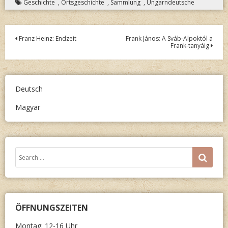
Geschichte
,
Ortsgeschichte
,
Sammlung
,
Ungarndeutsche
Post
Franz Heinz: Endzeit
Frank János: A Sváb-Alpoktól a
Frank-tanyáig
navigation
Deutsch
Magyar
Search
SEA
for:
ÖFFNUNGSZEITEN
Montag: 12-16 Uhr