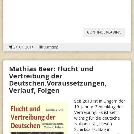
“MALO
CONTINUE READING
LOUAR
27. 01. 2014
Buchtipp
DER
SCHMIE
Mathias Beer: Flucht und
VON
Vertreibung der
PANATE
Deutschen.Voraussetzungen,
Verlauf, Folgen
Seit 2013 ist in Ungarn der
19. Januar Gedenktag der
Vertreibung. Es ist sehr
wichtig für die deutsche
Nationalität, diesen
Schicksalsschlag in