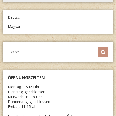
FLUCH
UND
VERTRE
Deutsch
DER
Magyar
DEUTS
VERLAU
FOLGEN
Search
SEA
for:
ÖFFNUNGSZEITEN
Montag: 12-16 Uhr
Dienstag: geschlossen
Mittwoch: 10-18 Uhr
Donnerstag: geschlossen
Freitag: 11-15 Uhr