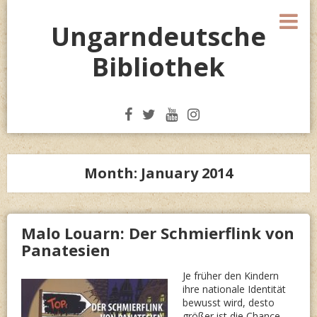
Skip
M
to
Ungarndeutsche
content
Bibliothek
Month:
January 2014
Malo Louarn: Der Schmierflink von
Panatesien
Je früher den Kindern
ihre nationale Identität
bewusst wird, desto
größer ist die Chance,