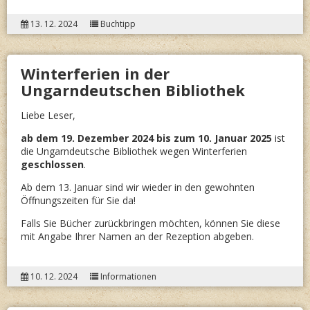
FLUSS.
13. 12. 2024
Buchtipp
EINE
DONAU
Winterferien in der
ANTHO
Ungarndeutschen Bibliothek
DER
ANDER
Liebe Leser,
ART
“
ab dem 19. Dezember 2024 bis zum 10. Januar 2025
ist
die Ungarndeutsche Bibliothek wegen Winterferien
geschlossen
.
Ab dem 13. Januar sind wir wieder in den gewohnten
Öffnungszeiten für Sie da!
Falls Sie Bücher zurückbringen möchten, können Sie diese
mit Angabe Ihrer Namen an der Rezeption abgeben.
10. 12. 2024
Informationen