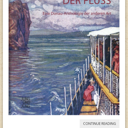
“
DER
CONTINUE READING