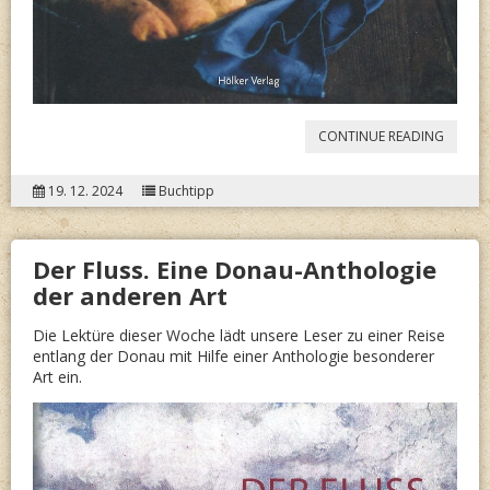
“
JUDIT
CONTINUE READING
NEUBA
19. 12. 2024
Buchtipp
TASTE
OF
Der Fluss. Eine Donau-Anthologie
MEMOR
der anderen Art
Die Lektüre dieser Woche lädt unsere Leser zu einer Reise
entlang der Donau mit Hilfe einer Anthologie besonderer
Art ein.