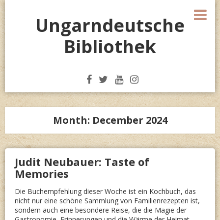
Skip
M
to
Ungarndeutsche
content
Bibliothek
Month:
December 2024
Judit Neubauer: Taste of
Memories
Die Buchempfehlung dieser Woche ist ein Kochbuch, das
nicht nur eine schöne Sammlung von Familienrezepten ist,
sondern auch eine besondere Reise, die die Magie der
Gastronomie, Erinnerungen und die Wärme der Heimat