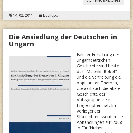
“ROBER
CONTINUE READING
HAMMER
14. 02. 2011
Buchtipp
VON
IKONE
Die Ansiedlung der Deutschen in
UND
Ungarn
RATTEN
Bei der Forschung der
ungarndeutschen
Geschichte sind heute
das “Malenkij Robot”
und die Vertreibung die
populärsten Themen,
obwohl auch die ältere
Geschichte der
Volksgruppe viele
Fragen offen hat. Im
vorliegenden
Studienband werden die
Abhandlungen zur 2008
in Fünfkirchen