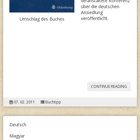
veranstaltete Konferenz
über die deutschen
Ansiedlung
veröffentlicht.
Umschlag des Buches
“DIE
CONTINUE READING
ANSIE
07. 02. 2011
Buchtipp
DER
DEUTS
IN
Deutsch
UNGAR
Magyar