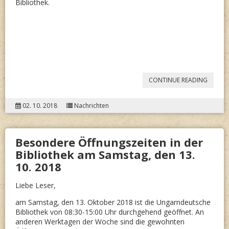
Bibliothek.
“BESUC
CONTINUE READING
VON
02. 10. 2018
Nachrichten
ELTE-
STUDE
Besondere Öffnungszeiten in der
IN
Bibliothek am Samstag, den 13.
DER
10. 2018
UNGAR
Liebe Leser,
BIBLIO
am Samstag, den 13. Oktober 2018 ist die Ungarndeutsche
IM
Bibliothek von 08:30-15:00 Uhr durchgehend geöffnet. An
HERBST
anderen Werktagen der Woche sind die gewohnten