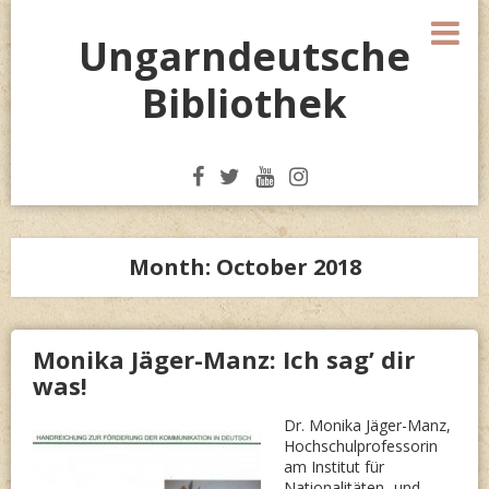
Skip
M
to
Ungarndeutsche
content
Bibliothek
Month:
October 2018
Monika Jäger-Manz: Ich sag’ dir
was!
Dr. Monika Jäger-Manz,
Hochschulprofessorin
am Institut für
Nationalitäten- und