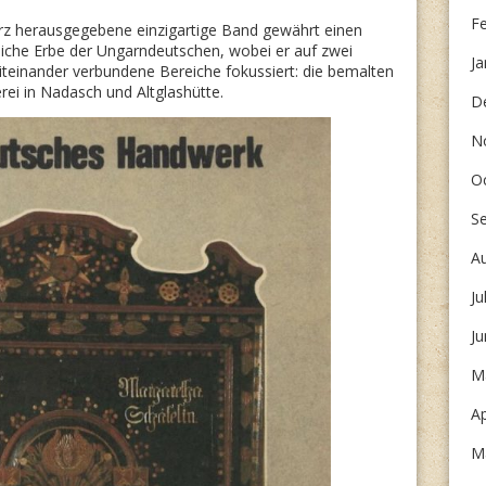
HEIMAT:
F
herz herausgegebene einzigartige Band gewährt einen
kliche Erbe der Ungarndeutschen, wobei er auf zwei
DEUTSCHE
Ja
iteinander verbundene Bereiche fokussiert: die bemalten
MINDERHEITEN
ei in Nadasch und Altglashütte.
D
STELLEN
N
SICH
O
VOR
“
S
A
Ju
J
M
Ap
M