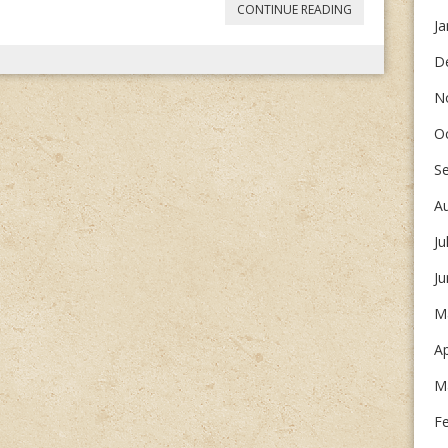
“
UNGARNDEUTS
CONTINUE READING
Ja
HANDWERK
“
D
N
O
S
A
Ju
J
M
Ap
M
F