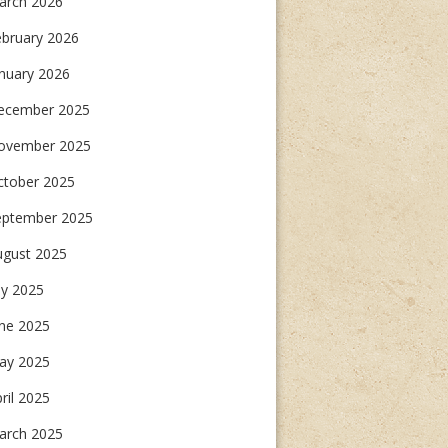
arch 2026
ebruary 2026
nuary 2026
ecember 2025
ovember 2025
ctober 2025
eptember 2025
ugust 2025
ly 2025
TERIUM
une 2025
ay 2025
ril 2025
arch 2025