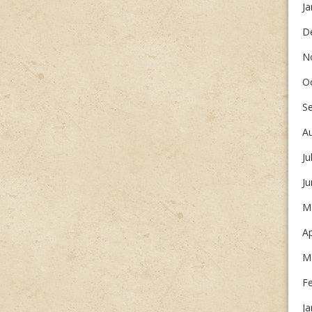
Ja
D
N
O
S
A
Ju
J
M
Ap
M
F
Ja