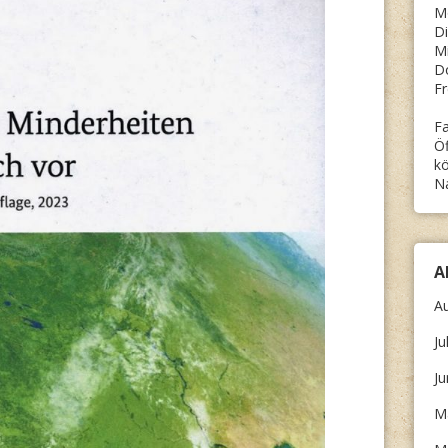
M
Di
Mi
D
Fr
Fa
Öf
kö
N
A
A
Ju
J
M