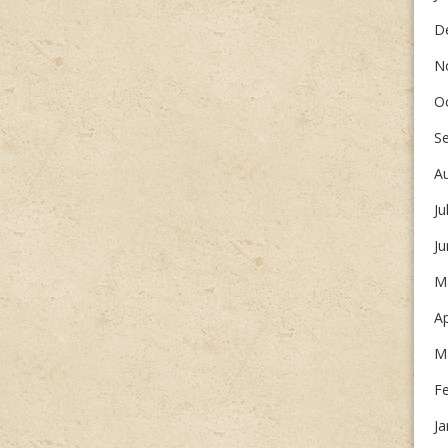
D
N
O
S
A
Ju
J
M
Ap
M
F
Ja