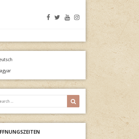
eutsch
agyar
arch
SEARCH
r:
FFNUNGSZEITEN