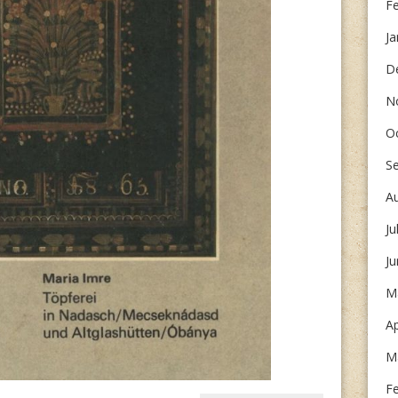
F
Ja
D
N
O
S
A
Ju
J
M
Ap
M
F