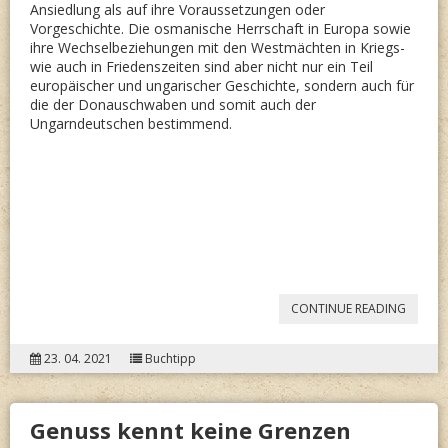
Ansiedlung als auf ihre Voraussetzungen oder
Vorgeschichte. Die osmanische Herrschaft in Europa sowie
ihre Wechselbeziehungen mit den Westmächten in Kriegs-
wie auch in Friedenszeiten sind aber nicht nur ein Teil
europäischer und ungarischer Geschichte, sondern auch für
die der Donauschwaben und somit auch der
Ungarndeutschen bestimmend.
“WOLF
CONTINUE READING
ZIMME
23. 04. 2021
Buchtipp
JOSEF
WOLF
Genuss kennt keine Grenzen
(HG.):