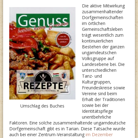
DIE
Die aktive Mitwirkung
zusammenhaltender
TÜRKEN
Dorfgemeinschaften
DES
im örtlichen
Gemeinschaftsleben
18.
trägt wesentlich zum
JAHRHU
kontinuierlichen
Bestehen der ganzen
ungarndeutschen
Volksgruppe auf
Landesebene bei. Die
unterschiedlichen
Tanz- und
Kulturgruppen,
Freundeskreise sowie
Vereine sind beim
Erhalt der Traditionen
sowie bei der
Umschlag des Buches
Identitätspflege
unentbehrliche
Faktoren. Eine solche zusammenhaltende ungarndeutsche
Dorfgemeinschaft gibt es in Tarian. Diese Tatsache wurde
auch bei einer Zentrum-Veranstaltung
im Dezember