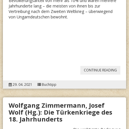
Bevölkerungsanteil von mehr als 10% und waren mehrere
Jahrhunderte lang – die meisten von ihnen bis zur
Vertreibung nach dem Zweiten Weltkrieg – überwiegend
von Ungarndeutschen bewohnt.
“BÄCHE
CONTINUE READING
IVÁN:
29. 04. 2021
Buchtipp
AZ
ELHAG
Wolfgang Zimmermann, Josef
FALU”
Wolf (Hg.): Die Türkenkriege des
18. Jahrhunderts