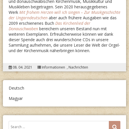
und donauschwäbischen Kirchenmusik, Musikkultur und
Musikleben beigetragen. Sein 2020 herausgegebenes
Werk
Mit frohem Herzen will ich singen – Zur Musikgeschichte
der Ungarndeutschen
aber auch frühere Ausgaben wie das
2009 erschienenes Buch
Das Kirchenlied der
Donauschwaben
bereichern unseren Bestand nun mit
weiteren Exemplaren. Erfreulicherweise können wir dank
dieser Spende auch drei wunderschöne CDs in unsere
Sammlung aufnehmen, die unsere Leser die Welt der Orgel-
und der Kirchenmusik näherbringen können.
08. 04. 2021
Informationen
,
Nachrichten
Deutsch
Magyar
Search
SEA
for: