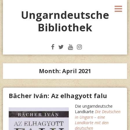
Skip
M
to
Ungarndeutsche
content
Bibliothek
Month:
April 2021
Bächer Iván: Az elhagyott falu
Die ungarndeutsche
Landkarte
Die Deutschen
in Ungarn – eine
Landkarte mit den
deutschen