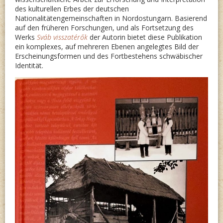
HAJOS
des kulturellen Erbes der deutschen
Nationalitätengemeinschaften in Nordostungarn. Basierend
VON
auf den früheren Forschungen, und als Fortsetzung des
DEN
Werks
Sváb visszatérők
der Autorin bietet diese Publikation
ein komplexes, auf mehreren Ebenen angelegtes Bild der
ANFÄN
Erscheinungsformen und des Fortbestehens schwäbischer
BIS
Identität.
1945”