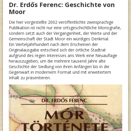
Dr. Erdős Ferenc: Geschichte von
UND
Moor
ZU
LANDE
Die hier vorgestellte 2002 veröffentlichte zweisprachige
Publikation ist nicht nur eine ortsgeschichtliche Monografie,
–
sondern setzt auch der Vergangenheit, der Werte und der
Gemeinschaft der Stadt Moor ein würdiges Denkmal.
AUS
Ein Vierteljahrhundert nach dem Erscheinen der
DEUTS
Originalausgabe entschied sich der örtliche Stadtrat
aufgrund des regen Interesses ans Werk eine Neuauflage
herauszugeben, um die mehrere tausend Jahre alte
Geschichte der Siedlung von ihren Anfängen bis in die
Gegenwart in modernem Format und mit erweitertem
Inhalt zu präsentieren.