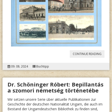
“
KISARI
CONTINUE READING
MIKLÓ
09. 08. 2024
Buchtipp
(SZERK.
OLVAS
Dr. Schöninger Róbert: Bepillantás
MEZŐB
a szomori németség történetébe
Wir setzen unsere Serie über aktuelle Publikationen zur
Geschichte der deutschen Nationalität Ungarn, die auch im
Bestand der Ungarndeutschen Bibliothek zu finden sind,