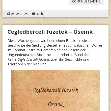
“
DR. E
CONTINUE READING
GESCH
06. 06. 2025
Buchtipp
VON
MOOR
“
Ceglédberceli füzetek – Őseink
Diese Woche geben wir Ihnen einen Einblick in die
Geschichte der Siedlung Berzel, eines schwäbischen Dorfes
im Komitat Pesth: Wir empfehlen den Lesern der
Ungarndeutschen Bibliothek den zehnten Band der
Reihe
Ceglédberceli füzetek
über die Geschichte und
Traditionen der Siedlung.