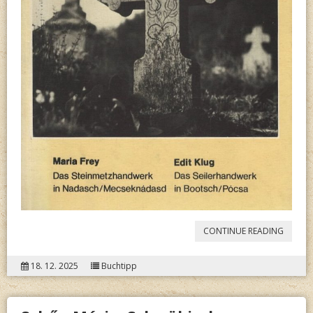
“
MARIA
CONTINUE READING
FREY, 
18. 12. 2025
Buchtipp
KLUG:
UNGAR