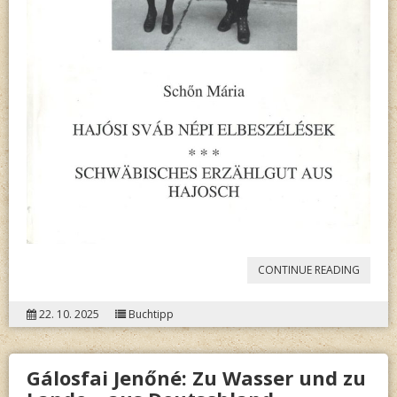
“
SCHŐ
CONTINUE READING
MÁRIA:
22. 10. 2025
Buchtipp
SCHWÄ
ERZÄH
Gálosfai Jenőné: Zu Wasser und zu
AUS H