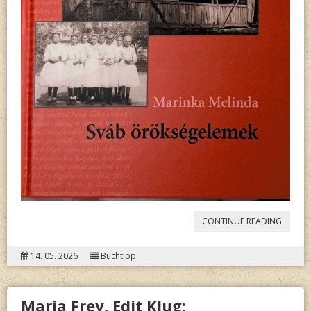
“
MARI
CONTINUE READING
MELIN
14. 05. 2026
Buchtipp
SVÁB
ÖRÖKS
Maria Frey, Edit Klug: