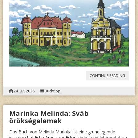
“BOHN
CONTINUE READING
FERENC
24. 07. 2026
Buchtipp
SZAUT
TERÉZIA
Marinka Melinda: Sváb
BILDER-
örökségelemek
GESCHI
VON
Das Buch von Melinda Marinka ist eine grundlegende
wissenschaftliche Arbeit zur Erforschung und Interpretation