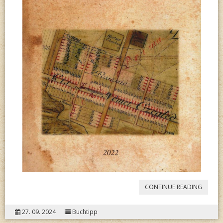
“
CEGLÉ
CONTINUE READING
FÜZET
27. 09. 2024
Buchtipp
–