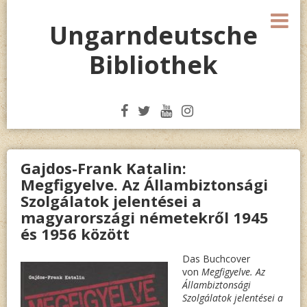
Skip
M
to
Ungarndeutsche
content
Bibliothek
Gajdos-Frank Katalin:
Megfigyelve. Az Állambiztonsági
Szolgálatok jelentései a
magyarországi németekről 1945
és 1956 között
Das Buchcover
von
Megfigyelve. Az
Állambiztonsági
Szolgálatok jelentései a