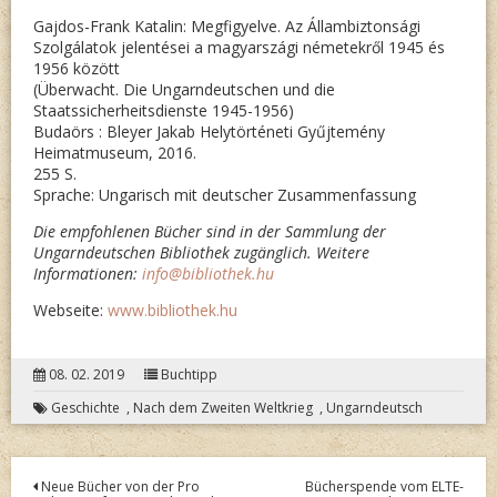
Gajdos-Frank Katalin: Megfigyelve. Az Állambiztonsági
Szolgálatok jelentései a magyarszági németekről 1945 és
1956 között
(Überwacht. Die Ungarndeutschen und die
Staatssicherheitsdienste 1945-1956)
Budaörs : Bleyer Jakab Helytörténeti Gyűjtemény
Heimatmuseum, 2016.
255 S.
Sprache: Ungarisch mit deutscher Zusammenfassung
Die empfohlenen Bücher sind in der Sammlung der
Ungarndeutschen Bibliothek zugänglich. Weitere
Informationen:
info@bibliothek.hu
Webseite:
www.bibliothek.hu
08. 02. 2019
Buchtipp
Geschichte
,
Nach dem Zweiten Weltkrieg
,
Ungarndeutsch
Post
Neue Bücher von der Pro
Bücherspende vom ELTE-