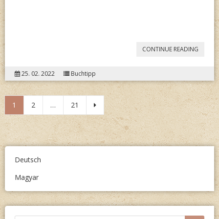
“MARIA
CONTINUE READING
HENKEI:
25. 02. 2022
Buchtipp
OMAS
WELT”
Posts
1
2
…
21
navigation
Deutsch
Magyar