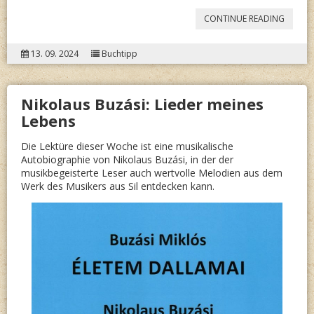
“
KLOT
CONTINUE READING
MÁRIA:
13. 09. 2024
Buchtipp
ÉVSZA
Nikolaus Buzási: Lieder meines
Lebens
Die Lektüre dieser Woche ist eine musikalische
Autobiographie von Nikolaus Buzási, in der der
musikbegeisterte Leser auch wertvolle Melodien aus dem
Werk des Musikers aus Sil entdecken kann.