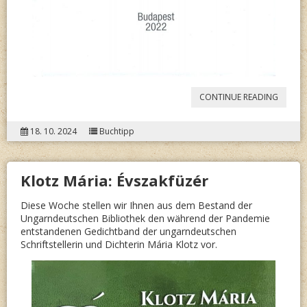
“
MARC
CONTINUE READING
RÉKA,
18. 10. 2024
Buchtipp
TÓTH
ÁGNES
Klotz Mária: Évszakfüzér
(HRSG.
A
Diese Woche stellen wir Ihnen aus dem Bestand der
Ungarndeutschen Bibliothek den während der Pandemie
MAGYA
entstandenen Gedichtband der ungarndeutschen
NÉMET
Schriftstellerin und Dichterin Mária Klotz vor.
II.
“