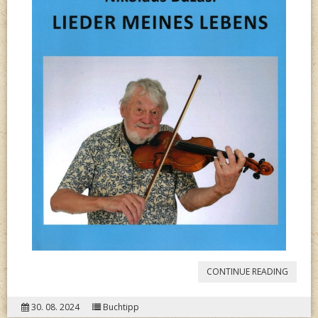
“
NIKO
CONTINUE READING
BUZÁSI
30. 08. 2024
Buchtipp
LIEDER