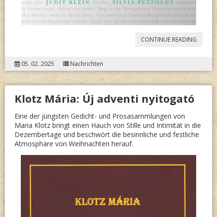
“
UNGA
CONTINUE READING
LITER
05. 02. 2025
Nachrichten
IM
GEGEN
Klotz Mária: Új adventi nyitogató
EUROP
Eine der jüngsten Gedicht- und Prosasammlungen von
Maria Klotz bringt einen Hauch von Stille und Intimität in die
Dezembertage und beschwört die besinnliche und festliche
Atmosphäre von Weihnachten herauf.