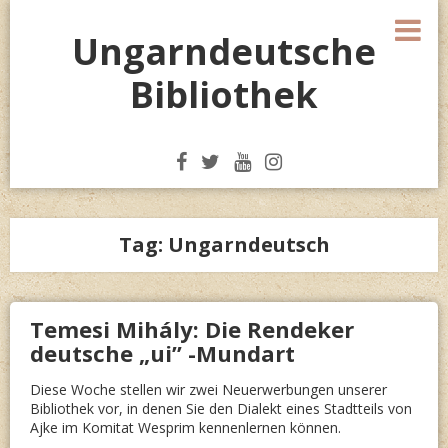
Skip
M
to
Ungarndeutsche
content
Bibliothek
Tag:
Ungarndeutsch
Temesi Mihály: Die Rendeker
deutsche „ui” -Mundart
Diese Woche stellen wir zwei Neuerwerbungen unserer
Bibliothek vor, in denen Sie den Dialekt eines Stadtteils von
Ajke im Komitat Wesprim kennenlernen können.