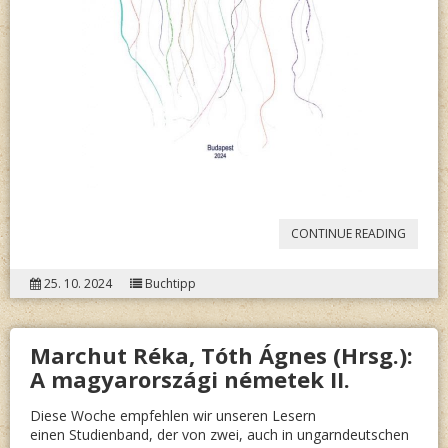
“
BORB
CONTINUE READING
ANNA
25. 10. 2024
Buchtipp
–
BARTH
Marchut Réka, Tóth Ágnes (Hrsg.):
CSILLA
A magyarországi németek II.
(HRSG.
TÖBBN
Diese Woche empfehlen wir unseren Lesern
einen Studienband, der von zwei, auch in ungarndeutschen
MAGY