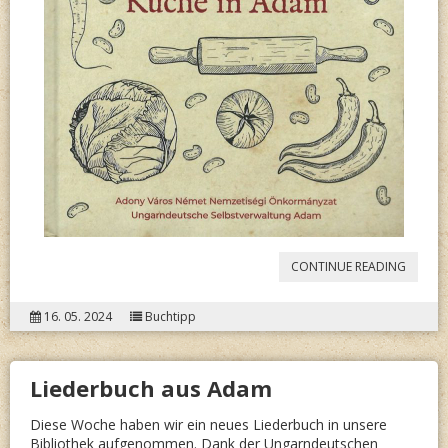
“DIE
CONTINUE READING
SCHWÄ
16. 05. 2024
Buchtipp
KÜCHE
IN
Liederbuch aus Adam
ADAM”
Diese Woche haben wir ein neues Liederbuch in unsere
Bibliothek aufgenommen. Dank der Ungarndeutschen