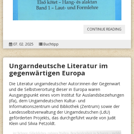
“
TEMES
CONTINUE READING
RENDE
07. 02. 2025
Buchtipp
DEUTS
„UI”
Ungarndeutsche Literatur im
-
gegenwärtigen Europa
MUND
Die Literatur ungarndeutscher Autor:innen der Gegenwart
und die Selbstverortung dieser in Europa waren
Ausgangspunkt eines vom Institut für Auslandsbeziehungen
(ifa), dem Ungarndeutschen Kultur- und
Informationszentrum und Bibliothek (Zentrum) sowie der
Landesselbstverwaltung der Ungarndeutschen (LdU)
geförderten Projekts, das durchgeführt wurde von Judit
Klein und Silvia Petzoldt.