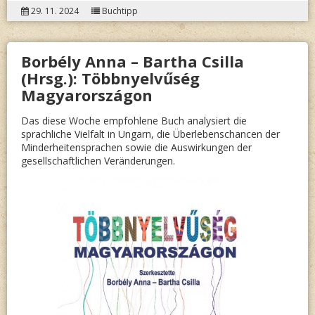
29. 11. 2024
Buchtipp
ÚJ
ADVEN
Borbély Anna – Bartha Csilla
NYITO
(Hrsg.): Többnyelvűség
Magyarországon
Das diese Woche empfohlene Buch analysiert die
sprachliche Vielfalt in Ungarn, die Überlebenschancen der
Minderheitensprachen sowie die Auswirkungen der
gesellschaftlichen Veränderungen.