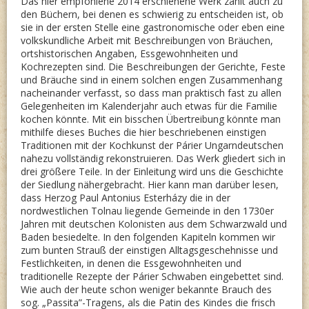
Das hier empfohlene 2014 erschienene Werk zählt auch zu
den Büchern, bei denen es schwierig zu entscheiden ist, ob
sie in der ersten Stelle eine gastronomische oder eben eine
volkskundliche Arbeit mit Beschreibungen von Bräuchen,
ortshistorischen Angaben, Essgewohnheiten und
Kochrezepten sind. Die Beschreibungen der Gerichte, Feste
und Bräuche sind in einem solchen engen Zusammenhang
nacheinander verfasst, so dass man praktisch fast zu allen
Gelegenheiten im Kalenderjahr auch etwas für die Familie
kochen könnte. Mit ein bisschen Übertreibung könnte man
mithilfe dieses Buches die hier beschriebenen einstigen
Traditionen mit der Kochkunst der Párier Ungarndeutschen
nahezu vollständig rekonstruieren. Das Werk gliedert sich in
drei größere Teile. In der Einleitung wird uns die Geschichte
der Siedlung nähergebracht. Hier kann man darüber lesen,
dass Herzog Paul Antonius Esterházy die in der
nordwestlichen Tolnau liegende Gemeinde in den 1730er
Jahren mit deutschen Kolonisten aus dem Schwarzwald und
Baden besiedelte. In den folgenden Kapiteln kommen wir
zum bunten Strauß der einstigen Alltagsgeschehnisse und
Festlichkeiten, in denen die Essgewohnheiten und
traditionelle Rezepte der Párier Schwaben eingebettet sind.
Wie auch der heute schon weniger bekannte Brauch des
sog. „Passita”-Tragens, als die Patin des Kindes die frisch