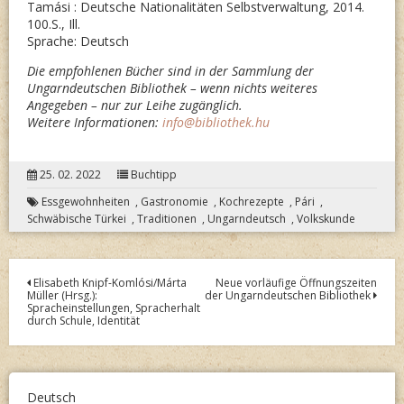
Tamási : Deutsche Nationalitäten Selbstverwaltung, 2014.
100.S., Ill.
Sprache: Deutsch
Die empfohlenen Bücher sind in der Sammlung der
Ungarndeutschen Bibliothek – wenn nichts weiteres
Angegeben – nur zur Leihe zugänglich.
Weitere Informationen:
info@bibliothek.hu
25. 02. 2022
Buchtipp
Essgewohnheiten
,
Gastronomie
,
Kochrezepte
,
Pári
,
Schwäbische Türkei
,
Traditionen
,
Ungarndeutsch
,
Volkskunde
Post
Elisabeth Knipf-Komlósi/Márta
Neue vorläufige Öffnungszeiten
Müller (Hrsg.):
der Ungarndeutschen Bibliothek
navigation
Spracheinstellungen, Spracherhalt
durch Schule, Identität
Deutsch