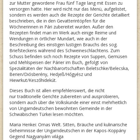
zur Mutter gewordene Frau fünf Tage lang mit Essen zu
versorgen hatte. Hier wird nicht nur das Menü, aufgelistet,
sondern es werden auch die Rezepte der Gerichte detailliert
beschrieben, die in den Gevatterintöpfen für die
Wöchnerinnen in Pári zubereitet wurden. Außer den
Rezepten findet man im Werk auch einige Reime und
Wendungen in örtlicher Mundart, wie auch in der
Beschreibung des einstigen lustigen Brauchs des sog.
Briefsteckens während des Schweineschlachtens. Zum
Schuss befinden sich noch Rezepte von Suppen, Gemüsen
und Mehlspeisen der Párier im Buch, gefolgt von
Spezialitäten der Nachbarortschaften Beletschke/Belecska,
Berien/Diósberény, Hedjeß/Hőgyész und
Hiewrkut/Keszőhidekút.
Dieses Buch ist allen empfehlenswert, die nicht
nur traditionelle Gerichte zubereiten und ausprobieren,
sondern auch über die Volkskunde einer einst mehrheitlich
von Ungarndeutschen bewohnten Gemeinde in der
Schwäbischen Türkei lesen möchten.
Maria Henkei: Omas Welt. Sitten, Bräuche und kulinarische
Geheimnisse der Ungarndeutschen in der Kapos-Koppány
Gegend Nagyanyám világa