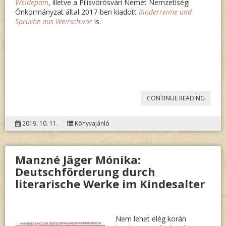
Weidepam
, illetve a Pilisvörösvári Német Nemzetiségi
Önkormányzat által 2017-ben kiadott
Kinderreime und
Sprüche aus Weirschwar
is.
„CHRIS
CONTINUE READING
ARNOL
2019. 10. 11.
Könyvajánló
WOLKI
UND
Manzné Jäger Mónika:
IHRE
Deutschförderung durch
FREUND
literarische Werke im Kindesalter
Nem lehet elég korán