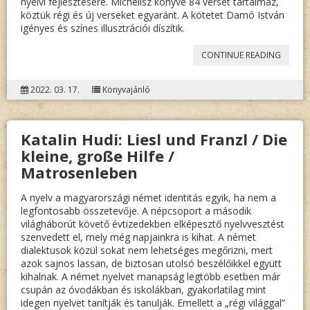
nyelvi fejlesztésére. Michelisz könyve 84 verset tartalmaz,
köztük régi és új verseket egyaránt. A kötetet Damó István
igényes és színes illusztrációi díszítik.
„JOSEF
CONTINUE READING
MICHAE
2022. 03. 17.
Könyvajánló
REGEN
Katalin Hudi: Liesl und Franzl / Die
kleine, große Hilfe /
Matrosenleben
A nyelv a magyarországi német identitás egyik, ha nem a
legfontosabb összetevője. A népcsoport a második
világháborút követő évtizedekben elképesztő nyelvvesztést
szenvedett el, mely még napjainkra is kihat. A német
dialektusok közül sokat nem lehetséges megőrizni, mert
azok sajnos lassan, de biztosan utolsó beszélőikkel együtt
kihalnak. A német nyelvet manapság legtöbb esetben már
csupán az óvodákban és iskolákban, gyakorlatilag mint
idegen nyelvet tanítják és tanulják. Emellett a „régi világgal”