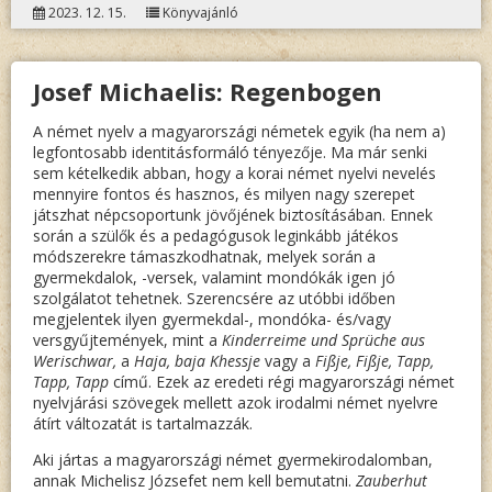
2023. 12. 15.
Könyvajánló
MÓNIKA
ROZMA
Josef Michaelis: Regenbogen
A német nyelv a magyarországi németek egyik (ha nem a)
legfontosabb identitásformáló tényezője. Ma már senki
sem kételkedik abban, hogy a korai német nyelvi nevelés
mennyire fontos és hasznos, és milyen nagy szerepet
játszhat népcsoportunk jövőjének biztosításában. Ennek
során a szülők és a pedagógusok leginkább játékos
módszerekre támaszkodhatnak, melyek során a
gyermekdalok, -versek, valamint mondókák igen jó
szolgálatot tehetnek. Szerencsére az utóbbi időben
megjelentek ilyen gyermekdal-, mondóka- és/vagy
versgyűjtemények, mint a
Kinderreime und Sprüche aus
Werischwar,
a
Haja, baja Khessje
vagy a
Fißje, Fißje, Tapp,
Tapp, Tapp
című. Ezek az eredeti régi magyarországi német
nyelvjárási szövegek mellett azok irodalmi német nyelvre
átírt változatát is tartalmazzák.
Aki jártas a magyarországi német gyermekirodalomban,
annak Michelisz Józsefet nem kell bemutatni.
Zauberhut