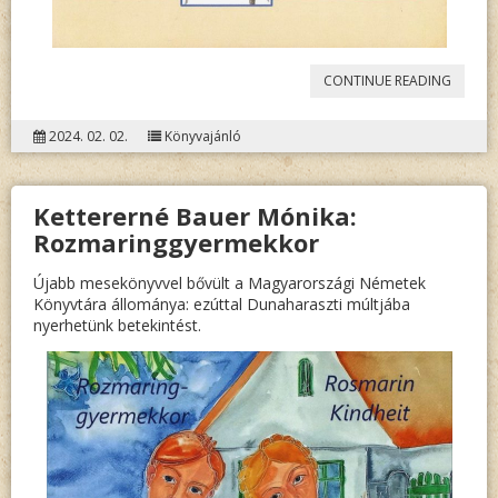
„SZÁÁ
CONTINUE READING
MAAL
2024. 02. 02.
Könyvajánló
MIT
MÍÁR…”
Kettererné Bauer Mónika:
Rozmaringgyermekkor
Újabb mesekönyvvel bővült a Magyarországi Németek
Könyvtára állománya: ezúttal Dunaharaszti múltjába
nyerhetünk betekintést.