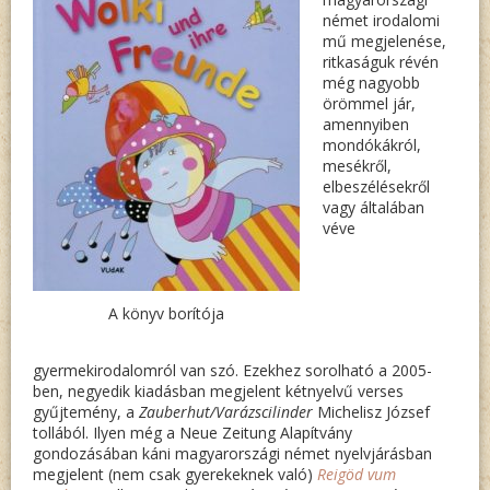
GROSSE 
német irodalomi
ILFE /
mű megjelenése,
ritkaságuk révén
M
még nagyobb
örömmel jár,
ATROS
amennyiben
mondókákról,
mesékről,
elbeszélésekről
vagy általában
véve
A könyv borítója
gyermekirodalomról van szó. Ezekhez sorolható a 2005-
ben, negyedik kiadásban megjelent kétnyelvű verses
gyűjtemény, a
Zauberhut/Varázscilinder
Michelisz József
tollából. Ilyen még a Neue Zeitung Alapítvány
gondozásában káni magyarországi német nyelvjárásban
megjelent (nem csak gyerekeknek való)
Reigöd vum