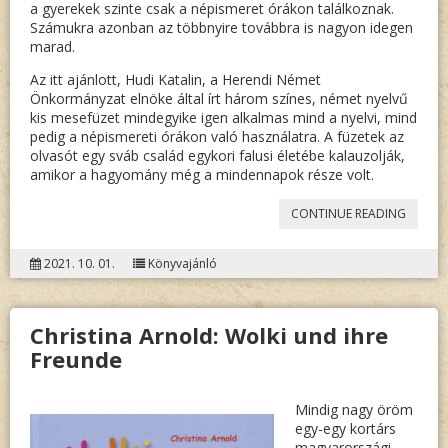
a gyerekek szinte csak a népismeret órákon találkoznak.
Számukra azonban az többnyire továbbra is nagyon idegen
marad.
Az itt ajánlott, Hudi Katalin, a Herendi Német
Önkormányzat elnöke által írt három színes, német nyelvű
kis mesefüzet mindegyike igen alkalmas mind a nyelvi, mind
pedig a népismereti órákon való használatra. A füzetek az
olvasót egy sváb család egykori falusi életébe kalauzolják,
amikor a hagyomány még a mindennapok része volt.
„KATAL
CONTINUE READING
HUDI:
2021. 10. 01.
Könyvajánló
LIESL
UND
Christina Arnold: Wolki und ihre
FRANZ
Freunde
/
DIE
Mindig nagy öröm
KLEINE,
egy-egy kortárs
magyarországi