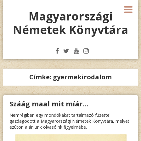
Megszakítás
M
Magyarországi
Németek Könyvtára
Címke:
gyermekirodalom
Száág maal mit míár…
Nemrégiben egy mondókákat tartalmazó füzettel
gazdagodott a Magyarországi Németek Könyvtára, melyet
ezúton ajánlunk olvasóink figyelmébe.