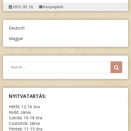
JÄGER
2015. 03. 16.
Könyvajánló
MÓNIKA
DEUTS
DURCH
Deutsch
LITERA
Magyar
WERKE
IM
KINDES
Keresés:
SEA
NYITVATARTÁS:
Hétfő: 12-16 óra
Kedd: zárva
Szerda: 10-18 óra
Csütörtök: zárva
Péntek: 11-15 óra