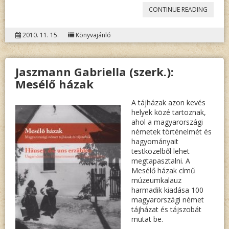
„STEFA
CONTINUE READING
SIENER
2010. 11. 15.
Könyvajánló
STUDIE
UND
Jaszmann Gabriella (szerk.):
AUFSÄ
Mesélő házak
ZUR
GESCHI
A tájházak azon kevés
helyek közé tartoznak,
DER
ahol a magyarországi
németek történelmét és
DEUTS
hagyományait
LITERA
testközelből lehet
megtapasztalni. A
UND
Mesélő házak című
SPRAC
múzeumkalauz
harmadik kiadása 100
IN
magyarországi német
SÜDOS
tájházat és tájszobát
mutat be.
BAND