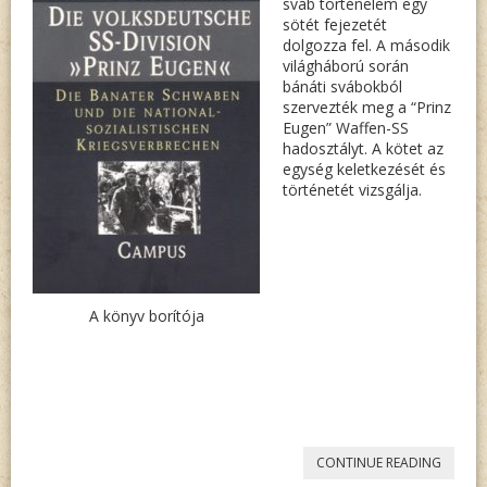
sváb történelem egy
sötét fejezetét
dolgozza fel. A második
világháború során
bánáti svábokból
szervezték meg a “Prinz
Eugen” Waffen-SS
hadosztályt. A kötet az
egység keletkezését és
történetét vizsgálja.
A könyv borítója
„THOM
CONTINUE READING