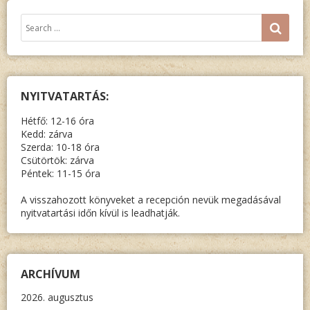
Keresés:
SEA
NYITVATARTÁS:
Hétfő: 12-16 óra
Kedd: zárva
Szerda: 10-18 óra
Csütörtök: zárva
Péntek: 11-15 óra
A visszahozott könyveket a recepción nevük megadásával
nyitvatartási időn kívül is leadhatják.
ARCHÍVUM
2026. augusztus