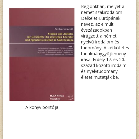
REISE-
Régiónkban, melyet a
UND
német szakirodalom
Délkelet-Európának
LESEBU
nevez, az elmúlt
évszázadokban
virágzott a német
nyelvű irodalom és
tudomány. A kétkötetes
tanulmánygyűjtemény
írásai Erdély 17. és 20.
század közötti irodalmi
és nyelvtudományi
életét mutatják be.
A könyv borítója