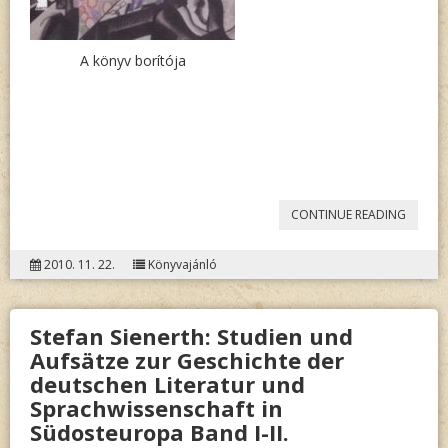
A könyv borítója
„WILHE
CONTINUE READING
DROST
2010. 11. 22.
Könyvajánló
–
ZÁDOR
Stefan Sienerth: Studien und
ÉVA
Aufsätze zur Geschichte der
(SZERK.)
deutschen Literatur und
PÉCS.
Sprachwissenschaft in
EIN
Südosteuropa Band I-II.