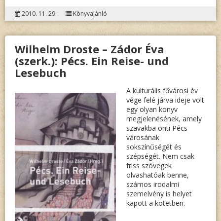
CASAG
2010. 11. 29.
Könyvajánló
DIE
VOLKS
Wilhelm Droste – Zádor Éva
SS-
(szerk.): Pécs. Ein Reise- und
DIVISI
Lesebuch
“PRINZ
A kulturális fővárosi év
EUGEN”
vége felé járva ideje volt
egy olyan könyv
megjelenésének, amely
szavakba önti Pécs
városának
sokszínűségét és
szépségét. Nem csak
friss szövegek
olvashatóak benne,
számos irodalmi
szemelvény is helyet
kapott a kötetben.