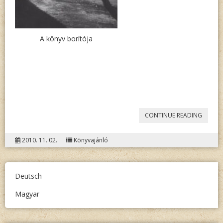
I-
II.”
A könyv borítója
„JASZ
CONTINUE READING
GABRIE
2010. 11. 02.
Könyvajánló
(SZERK.)
MESÉLŐ
HÁZAK
Deutsch
Magyar