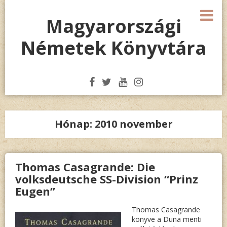
Megszakítás
M
Magyarországi
Németek Könyvtára
Hónap:
2010 november
Thomas Casagrande: Die
volksdeutsche SS-Division “Prinz
Eugen”
Thomas Casagrande
könyve a Duna menti