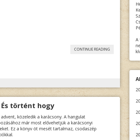
Hé
Ke
Sz
Cs
Pé
A 
ne
„HANS
CONTINUE READING
kí
EBERHARD
FISCHER:
100
A
JAHRE
20
WELTGESCHICHT
20
 És történt hogy
20
z advent, közeledik a karácsony. A hangulat
ozásához már most elővehetjük a karácsonyi
2
eket. Ez a könyv öt mesét tartalmaz, csodaszép
ciókkal.
20