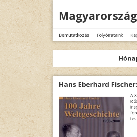
Megszakítás
Magyarország
Bemutatkozás
Folyóirataink
Ka
Hóna
Hans Eberhard Fischer:
A X
idő
ins
for
tesz