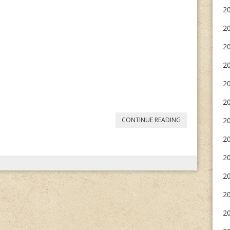
20
20
2
2
20
2
„KARL
CONTINUE READING
20
HEINRICH
20
WAGGERL:
20
ÉS
2
TÖRTÉNT
20
HOGY”
20