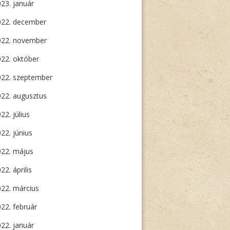
23. január
022. december
022. november
22. október
022. szeptember
22. augusztus
22. július
22. június
022. május
22. április
22. március
22. február
22. január