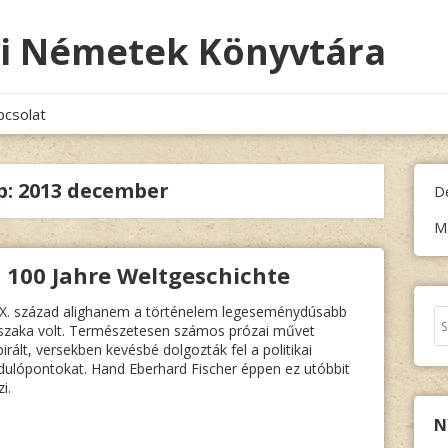
i Németek Könyvtára
pcsolat
p:
2013 december
D
M
 100 Jahre Weltgeschichte
X. század alighanem a történelem legeseménydúsabb
Ke
szaka volt. Természetesen számos prózai művet
pirált, versekben kevésbé dolgozták fel a politikai
dulópontokat. Hand Eberhard Fischer éppen ez utóbbit
i.
N