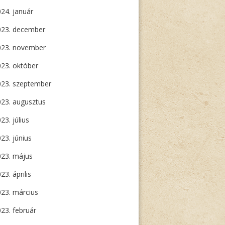
24. január
023. december
023. november
23. október
023. szeptember
23. augusztus
23. július
23. június
023. május
23. április
23. március
23. február