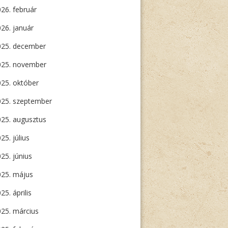
26. február
26. január
025. december
025. november
25. október
025. szeptember
25. augusztus
25. július
25. június
025. május
25. április
25. március