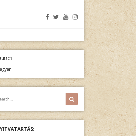
eutsch
agyar
resés:
SEARCH
YITVATARTÁS: