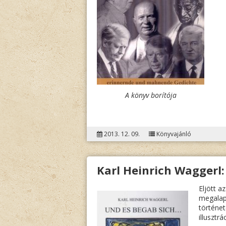
A könyv borítója
2013. 12. 09.
Könyvajánló
Karl Heinrich Waggerl:
Eljött a
megalap
történet
illusztrá