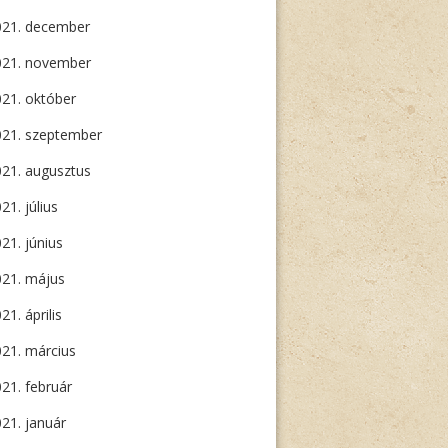
021. december
021. november
21. október
021. szeptember
21. augusztus
21. július
21. június
021. május
21. április
21. március
21. február
21. január