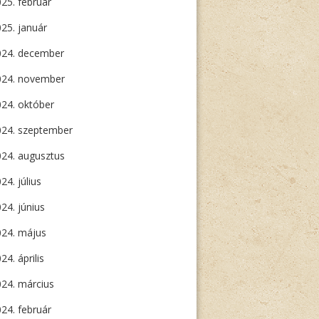
25. február
25. január
024. december
024. november
24. október
024. szeptember
24. augusztus
24. július
24. június
024. május
24. április
24. március
24. február