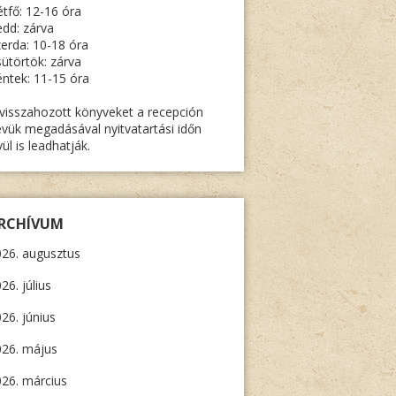
tfő: 12-16 óra
dd: zárva
erda: 10-18 óra
ütörtök: zárva
ntek: 11-15 óra
visszahozott könyveket a recepción
vük megadásával nyitvatartási időn
vül is leadhatják.
RCHÍVUM
26. augusztus
E”
26. július
26. június
026. május
26. március