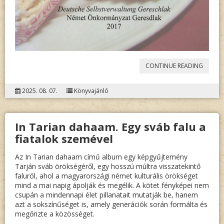
„
NAGY
CONTINUE READING
ÉTELEI
2025. 08. 07.
Könyvajánló
In Tarian dahaam. Egy sváb falu a
fiatalok szemével
Az In Tarian dahaam című album egy képgyűjtemény
Tarján sváb örökségéről, egy hosszú múltra visszatekintő
faluról, ahol a magyarországi német kulturális örökséget
mind a mai napig ápolják és megélik. A kötet fényképei nem
csupán a mindennapi élet pillanatait mutatják be, hanem
azt a sokszínűséget is, amely generációk során formálta és
megőrizte a közösséget.