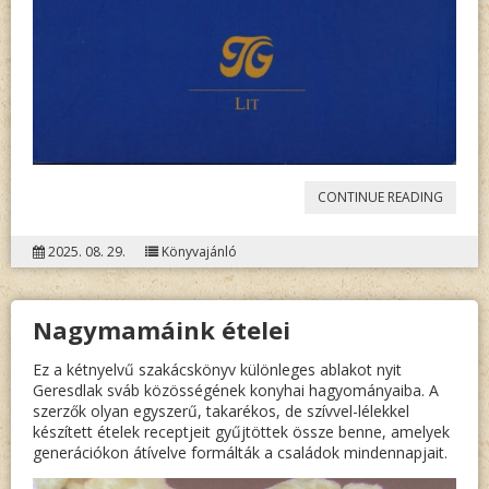
„
GABRI
CONTINUE READING
NÓRA
2025. 08. 29.
Könyvajánló
TAR:
DEUTS
Nagymamáink ételei
KINDE
IN
Ez a kétnyelvű szakácskönyv különleges ablakot nyit
Geresdlak sváb közösségének konyhai hagyományaiba. A
UNGA
szerzők olyan egyszerű, takarékos, de szívvel-lélekkel
IM
készített ételek receptjeit gyűjtöttek össze benne, amelyek
generációkon átívelve formálták a családok mindennapjait.
18.