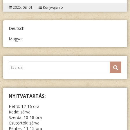
TARIAN
2025. 08. 01.
Könyvajánló
DAHAA
EGY
SVÁB
Deutsch
FALU
Magyar
A
FIATAL
SZEMÉV
Keresés:
SEA
NYITVATARTÁS:
Hétfő: 12-16 óra
Kedd: zárva
Szerda: 10-18 óra
Csütörtök: zárva
Péntek: 11-15 óra