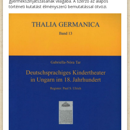
gyermekszínjátszásának világába. A szerző az alapos
történeti kutatást élményszerű bemutatással ötvözi.