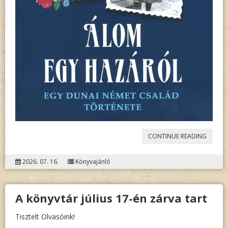
„VIG
CONTINUE READING
YANAG
2026. 07. 16.
Könyvajánló
SYLVIA:
ÁLOM
A könyvtár július 17-én zárva tart
EGY
HAZÁR
Tisztelt Olvasóink!