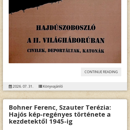
„JUHÁS
CONTINUE READING
PÉTER –
2026. 07. 31.
Könyvajánló
JUHÁS
PÉTERN
Bohner Ferenc, Szauter Terézia:
BALLAI
Hajós kép-regényes története a
ETELKA
kezdetektől 1945-ig
JULIAN