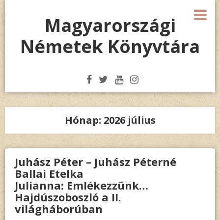
Megszakítás
M
Magyarországi
Németek Könyvtára
Hónap:
2026 július
Juhász Péter – Juhász Péterné
Ballai Etelka
Julianna: Emlékezzünk…
Hajdúszoboszló a II.
világháborúban