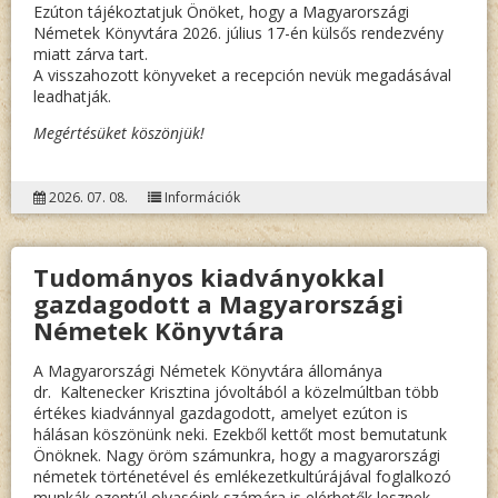
Ezúton tájékoztatjuk Önöket, hogy a Magyarországi
Németek Könyvtára 2026. július 17-én külsős rendezvény
miatt zárva tart.
A visszahozott könyveket a recepción nevük megadásával
leadhatják.
Megértésüket köszönjük!
2026. 07. 08.
Információk
Tudományos kiadványokkal
gazdagodott a Magyarországi
Németek Könyvtára
A Magyarországi Németek Könyvtára állománya
dr. Kaltenecker Krisztina
jóvoltából a közelmúltban több
értékes kiadvánnyal gazdagodott, amelyet ezúton is
hálásan köszönünk neki. Ezekből kettőt most bemutatunk
Önöknek. Nagy öröm számunkra, hogy a magyarországi
németek történetével és emlékezetkultúrájával foglalkozó
munkák ezentúl olvasóink számára is elérhetők lesznek.