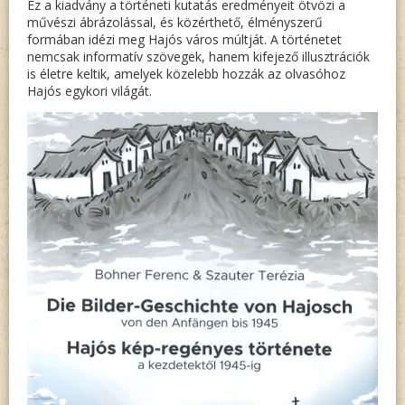
Ez a kiadvány a történeti kutatás eredményeit ötvözi a
HAJDÚ
művészi ábrázolással, és közérthető, élményszerű
A
formában idézi meg Hajós város múltját. A történetet
nemcsak informatív szövegek, hanem kifejező illusztrációk
II.
is életre keltik, amelyek közelebb hozzák az olvasóhoz
VILÁG
Hajós egykori világát.