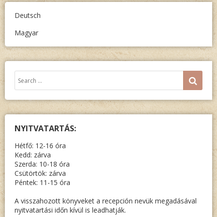
MAGYA
Deutsch
NÉMET
Magyar
KÖNYV
Keresés:
SEA
NYITVATARTÁS:
Hétfő: 12-16 óra
Kedd: zárva
Szerda: 10-18 óra
Csütörtök: zárva
Péntek: 11-15 óra
A visszahozott könyveket a recepción nevük megadásával
nyitvatartási időn kívül is leadhatják.