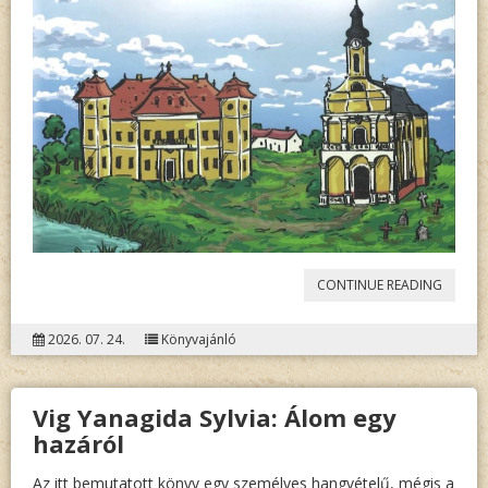
„BOHN
CONTINUE READING
FERENC
2026. 07. 24.
Könyvajánló
SZAUT
TERÉZIA
Vig Yanagida Sylvia: Álom egy
HAJÓS
hazáról
KÉP-
REGÉNY
Az itt bemutatott könyv egy személyes hangvételű, mégis a