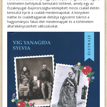
történelem befolyását bemutató történet, amely egy az
TÖRTÉ
Északnyugat-Bajorországba kitelepített mözsi család életén
keresztül írja le a családi mindennapokat. A könyvben
A
Kathie és családtagjainak életútja egyszerre tükrözi a
KEZDET
hagyományos falusi élet mindennapjait és a történelem
által kikényszerített változásokat.
1945-
IG”