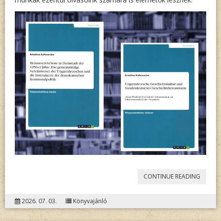
„TUDO
CONTINUE READING
KIADV
2026. 07. 03.
Könyvajánló
GAZDA
A