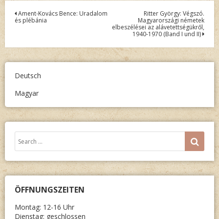
Post
Ament-Kovács Bence: Uradalom
Ritter György: Végszó.
és plébánia
Magyarországi németek
navigation
elbeszélései az alávetettségükről,
1940-1970 (Band I und II)
Deutsch
Magyar
Search
SEA
for:
ÖFFNUNGSZEITEN
Montag: 12-16 Uhr
Dienstag: geschlossen