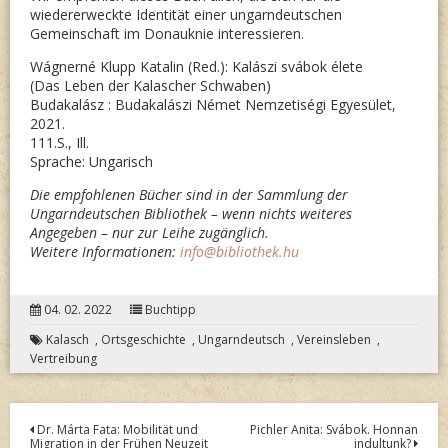
wiedererweckte Identität einer ungarndeutschen
Gemeinschaft im Donauknie interessieren.
Wágnerné Klupp Katalin (Red.): Kalászi svábok élete
(Das Leben der Kalascher Schwaben)
Budakalász : Budakalászi Német Nemzetiségi Egyesület,
2021.
111.S., Ill.
Sprache: Ungarisch
Die empfohlenen Bücher sind in der Sammlung der
Ungarndeutschen Bibliothek – wenn nichts weiteres
Angegeben – nur zur Leihe zugänglich.
Weitere Informationen:
info@bibliothek.hu
04. 02. 2022
Buchtipp
Kalasch
,
Ortsgeschichte
,
Ungarndeutsch
,
Vereinsleben
,
Vertreibung
Post
Dr. Márta Fata: Mobilität und
Pichler Anita: Svábok. Honnan
Migration in der Frühen Neuzeit
indultunk?