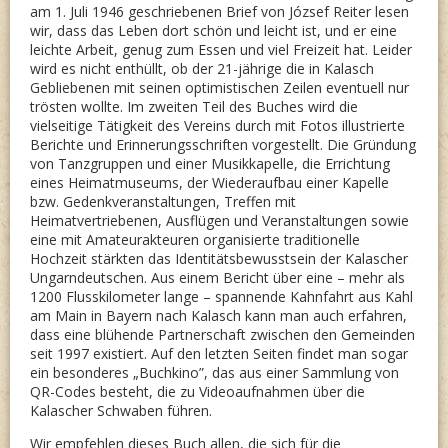
am 1. Juli 1946 geschriebenen Brief von József Reiter lesen
wir, dass das Leben dort schön und leicht ist, und er eine
leichte Arbeit, genug zum Essen und viel Freizeit hat. Leider
wird es nicht enthüllt, ob der 21-jährige die in Kalasch
Gebliebenen mit seinen optimistischen Zeilen eventuell nur
trösten wollte. Im zweiten Teil des Buches wird die
vielseitige Tätigkeit des Vereins durch mit Fotos illustrierte
Berichte und Erinnerungsschriften vorgestellt. Die Gründung
von Tanzgruppen und einer Musikkapelle, die Errichtung
eines Heimatmuseums, der Wiederaufbau einer Kapelle
bzw. Gedenkveranstaltungen, Treffen mit
Heimatvertriebenen, Ausflügen und Veranstaltungen sowie
eine mit Amateurakteuren organisierte traditionelle
Hochzeit stärkten das Identitätsbewusstsein der Kalascher
Ungarndeutschen. Aus einem Bericht über eine – mehr als
1200 Flusskilometer lange – spannende Kahnfahrt aus Kahl
am Main in Bayern nach Kalasch kann man auch erfahren,
dass eine blühende Partnerschaft zwischen den Gemeinden
seit 1997 existiert. Auf den letzten Seiten findet man sogar
ein besonderes „Buchkino”, das aus einer Sammlung von
QR-Codes besteht, die zu Videoaufnahmen über die
Kalascher Schwaben führen.
Wir empfehlen dieses Buch allen, die sich für die