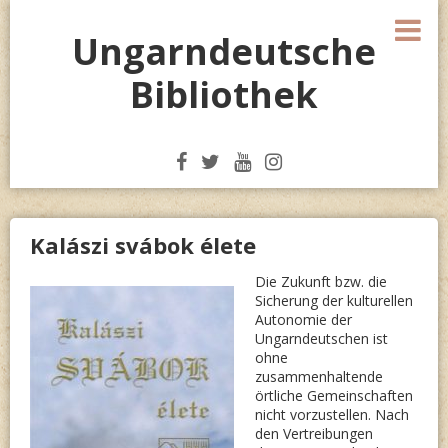
Skip
M
to
Ungarndeutsche
content
Bibliothek
Kalászi svábok élete
Die Zukunft bzw. die
Sicherung der kulturellen
Autonomie der
Ungarndeutschen ist
ohne
zusammenhaltende
örtliche Gemeinschaften
nicht vorzustellen. Nach
den Vertreibungen