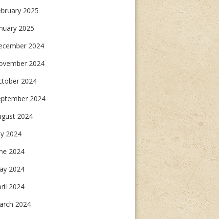
ebruary 2025
nuary 2025
ecember 2024
ovember 2024
ctober 2024
eptember 2024
ugust 2024
ly 2024
une 2024
ay 2024
ril 2024
arch 2024