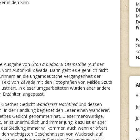
ker in den Sinn.
M
Di
Mi
D
Fr
Fa
Öf
kö
N
ete Ausgabe von
Úton a budaörsi Ótemetőbe
(Auf den
 vom Autor Pál Závada. Darin geht es eigentlich nicht
 Erinnern an die ungarndeutsche Vergangenheit der
r Text von Závada mit den Fotografien von Miklós Szüts
A
lustriert. In dieser umgearbeiteten wurden aber andere
m Erzählten angepasst.
A
ch Goethes Gedicht
Wanderers Nachtlied
und dessen
Ju
. In der Handlung begleitet den Leser einen Wanderer,
oethes Gedicht genommen hat. Dieser merkwürdige,
J
 er ist unermüdlich und immer jung, dazu ist er aber
n der Siedlung immer willkommen auch wenn er öfters
M
ei den wichtigsten Geschehnissen von Wudersch auf.
Urteile über anderen oder über das Geschehene, er ist