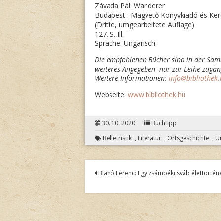
Závada Pál: Wanderer
Budapest : Magvető Könyvkiadó és Kere
(Dritte, umgearbeitete Auflage)
127. S.,Ill.
Sprache: Ungarisch
Die empfohlenen Bücher sind in der Sam
weiteres Angegeben- nur zur Leihe zugäng
Weitere Informationen:
info@bibliothek.
Webseite:
www.bibliothek.hu
30. 10. 2020
Buchtipp
Belletristik
,
Literatur
,
Ortsgeschichte
,
U
Post
Blahó Ferenc: Egy zsámbéki sváb élettörtén
navigation