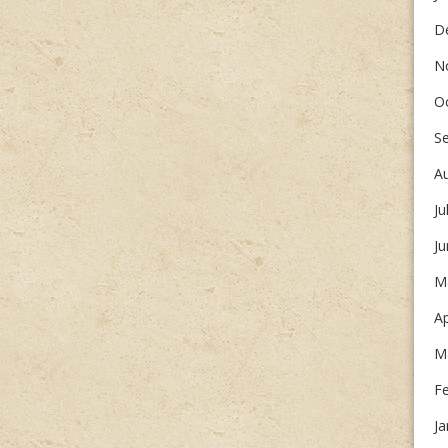
D
N
O
S
A
Ju
J
M
Ap
M
F
Ja