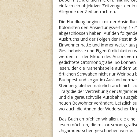
einfach ein objektiver Zeitzeuge, der i
Allegorie der Zeit betrachten.
Die Handlung beginnt mit der Ansiedlu
Kolonisten den Ansiedlungsvertrag 1721
abgeschlossen haben. Auf den folgenden
Ausbruchs und der Folgen der Pest in 
Einwohner hatte und immer weiter ausge
Geschehnisse und Eigentümlichkeiten wir
werden mit der Fiktion des Autors verm
gedichtete Ortsmonografie. So können 
lesen, der die Marienkapelle auf dem St
örtlichen Schwaben nicht nur Weinbau b
Budapest und sogar im Ausland vermar
Steinberg bleiben natürlich auch nicht 
Tragödie der Vertreibung der Ungarndeu
und die geräuschvolle Autobahn ausgeb
neuen Bewohner verändert. Letztlich su
wo auch die Ahnen der Wuderscher Ung
Das Buch empfehlen wir allen, die eine mi
lesen möchten, die mit ortsmonografi
Ungarndeutschen geschrieben wurde.