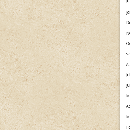
F
Ja
D
N
O
S
A
Ju
J
M
Ap
M
F