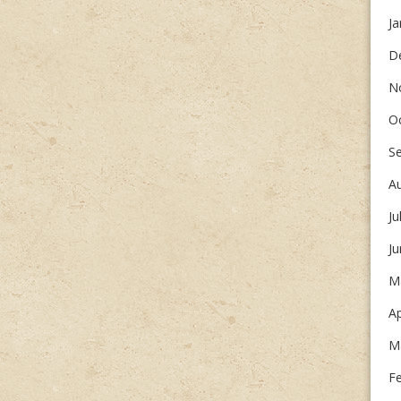
Ja
D
N
O
S
A
Ju
J
M
Ap
M
F