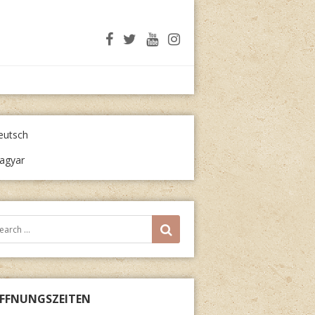
eutsch
agyar
arch
SEARCH
r:
FFNUNGSZEITEN