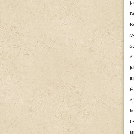
Ja
D
N
O
S
A
Ju
J
M
Ap
M
F
Ja