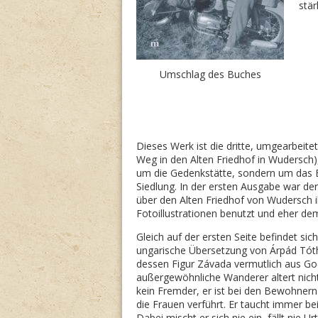
stär
Umschlag des Buches
Dieses Werk ist die dritte, umgearbeit
Weg in den Alten Friedhof in Wudersch),
um die Ge­denk­stät­te, sondern um das
Siedlung. In der ersten Ausgabe war de
über den Alten Friedhof von Wudersch il
Fotoillustrationen benutzt und eher de
Gleich auf der ersten Seite befindet si
ungarische Übersetzung von Árpád Tóth
dessen Figur Závada vermutlich aus G
außergewöhnliche Wanderer altert nicht,
kein Fremder, er ist bei den Bewohner
die Frauen verführt. Er taucht immer b
Dabei mischt er sich nie ein, fällt nie 