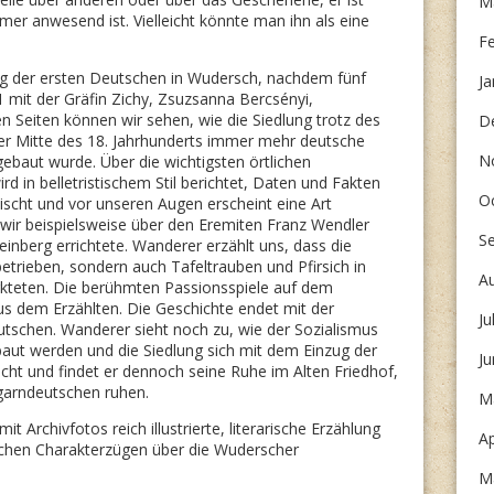
M
mmer anwesend ist. Vielleicht könnte man ihn als eine
F
ng der ersten Deutschen in Wudersch, nachdem fünf
Ja
 mit der Gräfin Zichy, Zsuzsanna Bercsényi,
 Seiten können wir sehen, wie die Siedlung trotz des
D
der Mitte des 18. Jahrhunderts immer mehr deutsche
N
baut wurde. Über die wichtigsten örtlichen
d in belletristischem Stil berichtet, Daten und Fakten
O
ischt und vor unseren Augen erscheint eine Art
wir beispielsweise über den Eremiten Franz Wendler
S
einberg errichtete. Wanderer erzählt uns, dass die
etrieben, sondern auch Tafeltrauben und Pfirsich in
A
kteten. Die berühmten Passionsspiele auf dem
aus dem Erzählten. Die Geschichte endet mit der
Ju
tschen. Wanderer sieht noch zu, wie der Sozialismus
aut werden und die Siedlung sich mit dem Einzug der
J
cht und findet er dennoch seine Ruhe im Alten Friedhof,
arndeutschen ruhen.
M
t Archivfotos reich illustrierte, literarische Erzählung
Ap
schen Charakterzügen über die Wuderscher
M