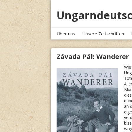
Skip
to
Ungarndeutsc
content
Über uns
Unsere Zeitschriften
Závada Pál: Wanderer
Wie 
Unga
Tote
Alle
Blu
dies
dabe
an d
eige
ver
biss
wog