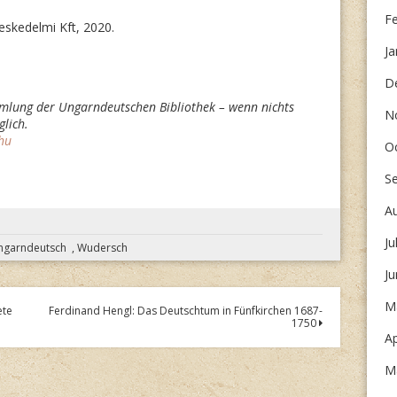
F
skedelmi Kft, 2020.
Ja
D
mlung der Ungarndeutschen Bibliothek – wenn nichts
N
lich.
hu
O
S
A
Ju
ngarndeutsch
,
Wudersch
J
M
ete
Ferdinand Hengl: Das Deutschtum in Fünfkirchen 1687-
1750
Ap
M