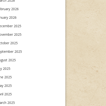
arch 2026
ebruary 2026
nuary 2026
ecember 2025
ovember 2025
ctober 2025
eptember 2025
ugust 2025
ly 2025
une 2025
ay 2025
ril 2025
arch 2025