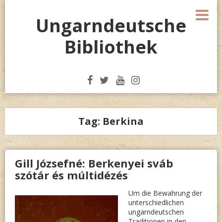
Skip
M
to
Ungarndeutsche
content
Bibliothek
Tag:
Berkina
Gill Józsefné: Berkenyei sváb
szótár és múltidézés
Um die Bewahrung der
unterschiedlichen
ungarndeutschen
Traditionen in den