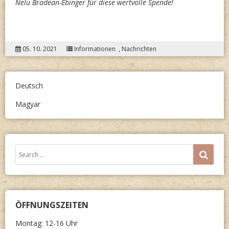
Nelu Bradean-Ebinger für diese wertvolle Spende!
05. 10. 2021
Informationen
,
Nachrichten
Deutsch
Magyar
Search
SEA
for:
ÖFFNUNGSZEITEN
Montag: 12-16 Uhr