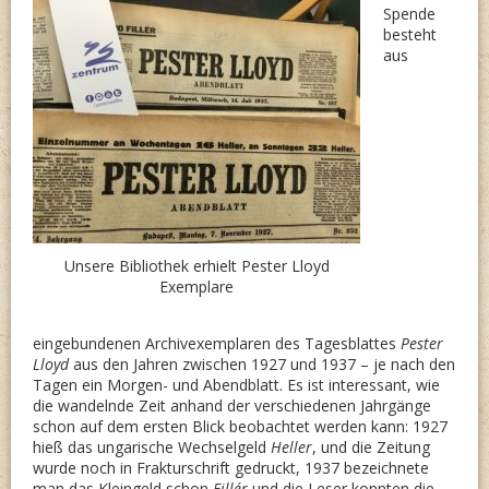
Spende
besteht
aus
Unsere Bibliothek erhielt Pester Lloyd
Exemplare
eingebundenen Archivexemplaren des Tagesblattes
Pester
Lloyd
aus den Jahren zwischen 1927 und 1937 – je nach den
Tagen ein Morgen- und Abendblatt. Es ist interessant, wie
die wandelnde Zeit anhand der verschiedenen Jahrgänge
schon auf dem ersten Blick beobachtet werden kann: 1927
hieß das ungarische Wechselgeld
Heller
, und die Zeitung
wurde noch in Frakturschrift gedruckt, 1937 bezeichnete
man das Kleingeld schon
Fillér
und die Leser konnten die