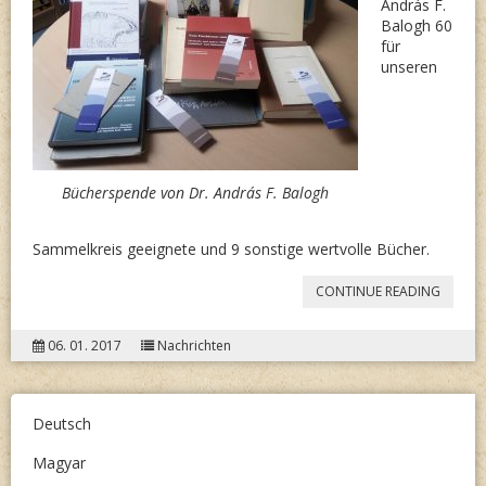
András F.
Balogh 60
für
unseren
Bücherspende von Dr. András F. Balogh
Sammelkreis geeignete und 9 sonstige wertvolle Bücher.
“BÜCH
CONTINUE READING
VON
06. 01. 2017
Nachrichten
DR.
ANDRÁ
F.
Deutsch
BALOG
Magyar