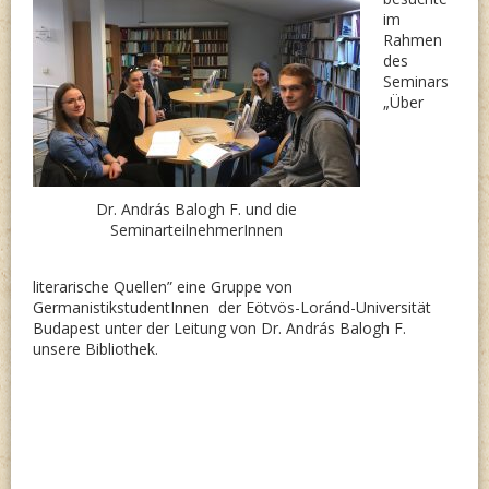
im
Rahmen
des
Seminars
„Über
Dr. András Balogh F. und
die
SeminarteilnehmerInnen
literarische Quellen” eine Gruppe von
GermanistikstudentInnen der Eötvös-Loránd-Universität
Budapest unter der Leitung von Dr. András Balogh F.
unsere Bibliothek.