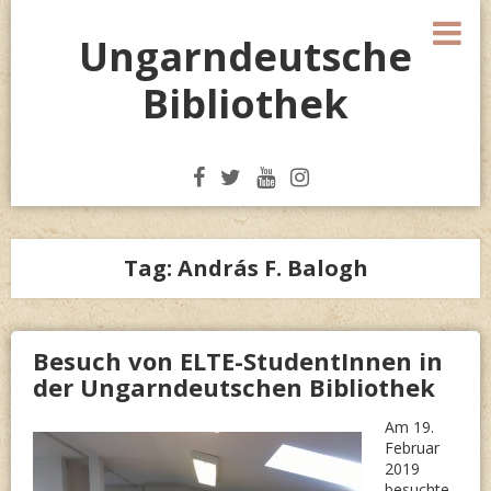
Skip
M
to
Ungarndeutsche
content
Bibliothek
Tag:
András F. Balogh
Besuch von ELTE-StudentInnen in
der Ungarndeutschen Bibliothek
Am 19.
Februar
2019
besuchte