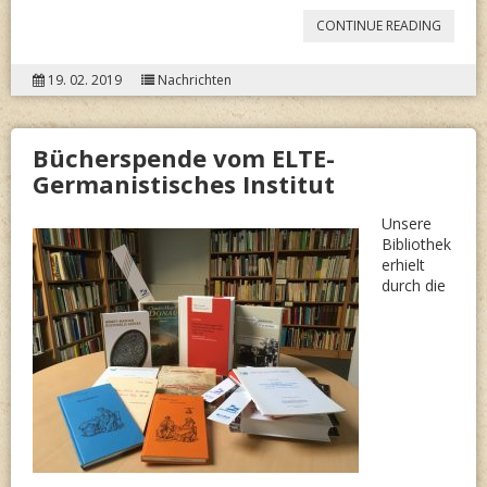
“BESUC
CONTINUE READING
VON
19. 02. 2019
Nachrichten
ELTE-
STUDE
Bücherspende vom ELTE-
IN
Germanistisches Institut
DER
UNGAR
Unsere
Bibliothek
BIBLIO
erhielt
durch die