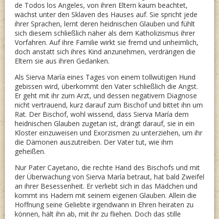
de Todos los Angeles, von ihren Eltern kaum beachtet,
wächst unter den Sklaven des Hauses auf. Sie spricht jede
ihrer Sprachen, lernt deren heidnischen Glauben und fühlt
sich diesem schließlich näher als dem Katholizismus ihrer
Vorfahren. Auf ihre Familie wirkt sie fremd und unheimlich,
doch anstatt sich ihres Kind anzunehmen, verdrängen die
Eltern sie aus ihren Gedanken.
Als Sierva María eines Tages von einem tollwütigen Hund
gebissen wird, überkommt den Vater schließlich die Angst.
Er geht mit ihr zum Arzt, und dessen negativern Diagnose
nicht vertrauend, kurz darauf zum Bischof und bittet ihn um
Rat. Der Bischof, wohl wissend, dass Sierva María dem
heidnischen Glauben zugetan ist, drängt darauf, sie in ein
Kloster einzuweisen und Exorzismen zu unterziehen, um ihr
die Dämonen auszutreiben. Der Vater tut, wie ihm
geheißen.
Nur Pater Cayetano, die rechte Hand des Bischofs und mit
der Überwachung von Sierva María betraut, hat bald Zweifel
an ihrer Besessenheit. Er verliebt sich in das Mädchen und
kommt ins Hadern mit seinem eigenen Glauben. Allein die
Hoffnung seine Geliebte irgendwann in Ehren heiraten zu
können, hält ihn ab, mit ihr zu fliehen. Doch das stille