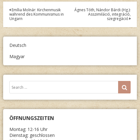
Post
Emília Molnár: Kirchenmusik
Ágnes Tóth, Nándor Bárdi (Hg.):
während des Kommunismus in
Asszimiláció, integráció,
navigation
Ungarn
szegregáció
Deutsch
Magyar
Search
SEA
for:
ÖFFNUNGSZEITEN
Montag: 12-16 Uhr
Dienstag: geschlossen