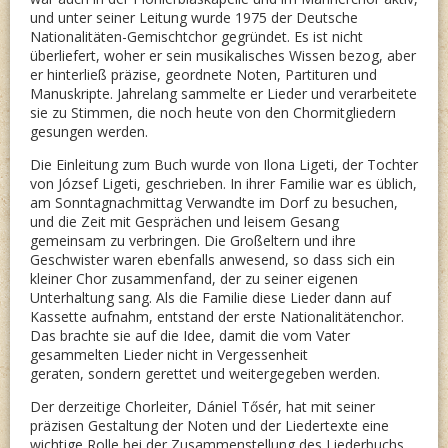
und unter seiner Leitung wurde 1975 der Deutsche
Nationalitäten-Gemischtchor gegründet. Es ist nicht
überliefert, woher er sein musikalisches Wissen bezog, aber
er hinterließ präzise, geordnete Noten, Partituren und
Manuskripte. Jahrelang sammelte er Lieder und verarbeitete
sie zu Stimmen, die noch heute von den Chormitgliedern
gesungen werden.
Die Einleitung zum Buch wurde von Ilona Ligeti, der Tochter
von József Ligeti, geschrieben. In ihrer Familie war es üblich,
am Sonntagnachmittag Verwandte im Dorf zu besuchen,
und die Zeit mit Gesprächen und leisem Gesang
gemeinsam zu verbringen. Die Großeltern und ihre
Geschwister waren ebenfalls anwesend, so dass sich ein
kleiner Chor zusammenfand, der zu seiner eigenen
Unterhaltung sang. Als die Familie diese Lieder dann auf
Kassette aufnahm, entstand der erste Nationalitätenchor.
Das brachte sie auf die Idee, damit die vom Vater
gesammelten Lieder nicht in Vergessenheit
geraten, sondern gerettet und weitergegeben werden.
Der derzeitige Chorleiter, Dániel Tősér, hat mit seiner
präzisen Gestaltung der Noten und der Liedertexte eine
wichtige Rolle bei der Zusammenstellung des Liederbuchs