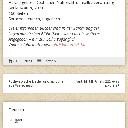
Herausgeber : Deutsche
n
Nationalitätenselbstverwaltung
Sankt Martin, 2021
160 Seiten
Sprache: deutsch, ungarisch
Die empfohlenen Bücher sind in der Sammlung der
Ungarndeutschen Bibliothek – wenn nichts weiteres
Angegeben – nur zur Leihe zugänglich.
Weitere Informationen:
info@bibliothek.hu
20. 01. 2023
Buchtipp
Post
Schwäbische Lieder und Sprüche
Hanti Mirtill: A Falu 225 éves
aus Wetschesch
iskolája
navigation
Deutsch
Magyar