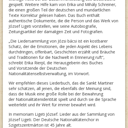
gespielt. Weitere Hilfe kam von Erika und Mihály Schreiner,
die einen großen Teil der deutschen und mundartlichen
Texte Korrektur gelesen haben. Das Buch enthält
authentische Dokumente, die die Person und das Werk von
József Ligeti vorstellen, wie seine Autobiografie,
Zeitungsartikel der damaligen Zeit und Fotografien.
„Die Liedersammlung von Józsi bácsi ist ein kostbarer
Schatz, der die Emotionen, die jeden Aspekt des Lebens
durchdringen, offenbart, Geschichten erzählt und Bräuche
und Traditionen für die Nachwelt in Erinnerung ruft”,
schreibt Erika Rierpl, die Herausgeberin des Buches
und Vorsitzende der Deutschen
Nationalitätenselbstverwaltung, im Vorwort.
Wir empfehlen dieses Liederbuch, das die Sankt Martiner
sehr schätzen, all jenen, die ebenfalls der Meinung sind,
dass die Musik eine große Rolle bei der Bewahrung
der Nationalitätenidentität spielt und durch sie die Sprache
weiterlebt und ihr Wert für immer bewahrt wird.
In memoriam Ligeti József. Lieder aus der Sammlung von
József Ligeti. Der Deutsche Nationalitätenchor in
Szigetszentmárton ist 45 Jahre alt.