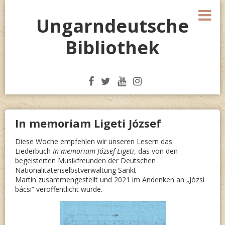
Skip
M
to
Ungarndeutsche
content
Bibliothek
In memoriam Ligeti József
Diese Woche empfehlen wir unseren Lesern das
Liederbuch
In memoriam József Ligeti
, das von den
begeisterten Musikfreunden der Deutschen
Nationalitätenselbstverwaltung Sankt
Martin zusammengestellt und 2021 im Andenken an „Józsi
bácsi” veröffentlicht wurde.