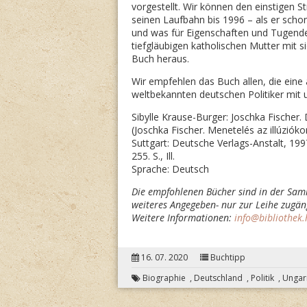
vorgestellt. Wir können den einstigen S
seinen Laufbahn bis 1996 – als er schon
und was für Eigenschaften und Tugende
tiefgläubigen katholischen Mutter mit s
Buch heraus.
Wir empfehlen das Buch allen, die eine
weltbekannten deutschen Politiker mit
Sibylle Krause-Burger: Joschka Fischer.
(Joschka Fischer. Menetelés az illúzióko
Suttgart: Deutsche Verlags-Anstalt, 199
255. S., Ill.
Sprache: Deutsch
Die empfohlenen Bücher sind in der Sam
weiteres Angegeben- nur zur Leihe zugäng
Weitere Informationen:
info@bibliothek.
16. 07. 2020
Buchtipp
Biographie
,
Deutschland
,
Politik
,
Ungar