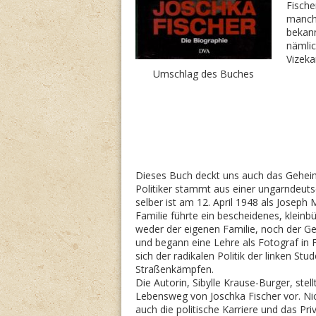
Fische
manche
bekann
nämlic
Vizeka
Umschlag des Buches
Dieses Buch deckt uns auch das Gehei
Politiker stammt aus einer ungarndeuts
selber ist am 12. April 1948 als Joseph
Familie führte ein bescheidenes, kleinb
weder der eigenen Familie, noch der Ge
und begann eine Lehre als Fotograf in 
sich der radikalen Politik der linken S
Straßenkämpfen.
Die Autorin, Sibylle Krause-Burger, st
Lebensweg von Joschka Fischer vor. Nic
auch die politische Karriere und das Pr