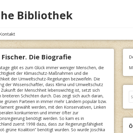
he Bibliothek
Kontakt
 Fischer. Die Biografie
D
tage gibt es zum Glück immer weniger Menschen, die
M
chtigkeit der Klimaschutz-Maßnahmen und die
chkeit der Umweltschutz-Regelungen bezweifeln. Die
g der Wissenschaftler, dass Klima und Umweltschutz
e Zukunft der Menschheit lebenswichtig ist, setzt sich
Se
n breiteren Schichten durch. Das zeigt sich auch daran,
fo
ie grünen Parteien in immer mehr Ländern populär bzw.
rlament gewählt werden, mit den Konservativen, Linken
beralen konkurrieren und immer öfter zur
ionsregierung benötigt werden. So kam es in
hland zuerst 1998 dazu, dass zur Regierungsfähigkeit
Ö
rot-grüne Koalition” benötigt wurden. So wurde Joschka