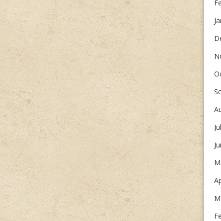
F
Ja
D
N
O
S
A
Ju
J
M
Ap
M
F