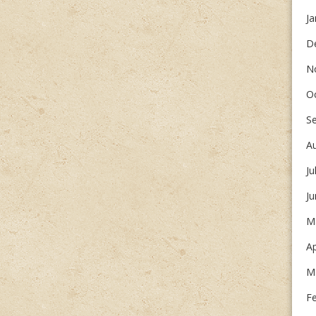
Ja
D
N
O
S
A
Ju
J
M
Ap
M
F