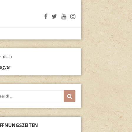
eutsch
agyar
arch
SEARCH
r:
FFNUNGSZEITEN