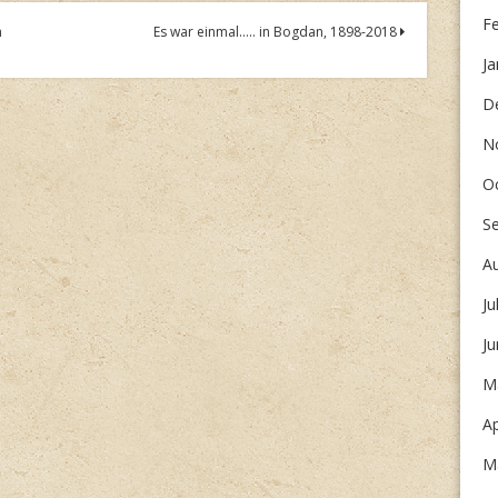
F
n
Es war einmal….. in Bogdan, 1898-2018
Ja
D
N
O
S
A
Ju
J
M
Ap
M