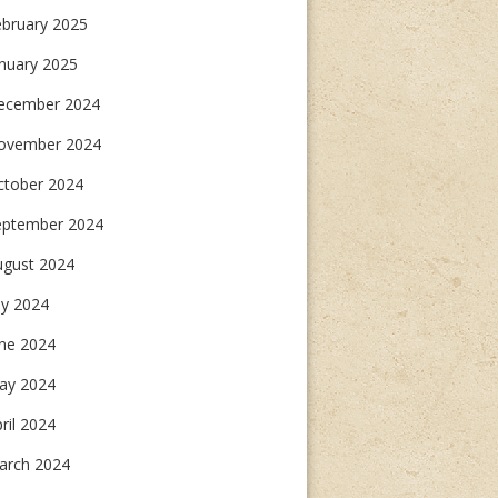
ebruary 2025
nuary 2025
ecember 2024
ovember 2024
ctober 2024
eptember 2024
ugust 2024
ly 2024
une 2024
ay 2024
ril 2024
arch 2024