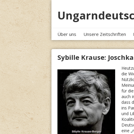
Skip
to
Ungarndeutsc
content
Über uns
Unsere Zeitschriften
Sybille Krause: Joschka
Heutzu
die Wi
Nützli
Meinun
für di
auch i
dass d
ins Pa
und Li
Koalit
Deutsc
eine „