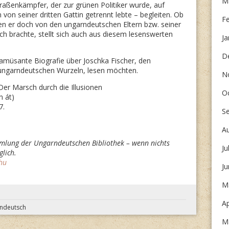
M
traßenkämpfer, der zur grünen Politiker wurde, auf
 von seiner dritten Gattin getrennt lebte – begleiten. Ob
F
n er doch von den ungarndeutschen Eltern bzw. seiner
ich brachte, stellt sich auch aus diesem lesenswerten
Ja
D
 amüsante Biografie über Joschka Fischer, den
 ungarndeutschen Wurzeln, lesen möchten.
N
 Der Marsch durch die Illusionen
O
n át)
7.
S
A
mlung der Ungarndeutschen Bibliothek – wenn nichts
Ju
lich.
hu
J
M
Ap
ndeutsch
M