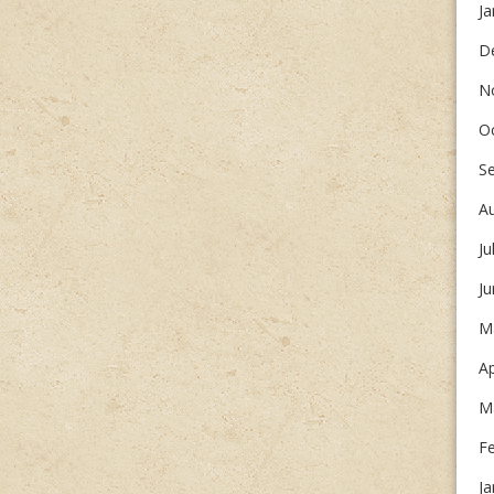
Ja
D
N
O
S
A
Ju
J
M
Ap
M
F
Ja