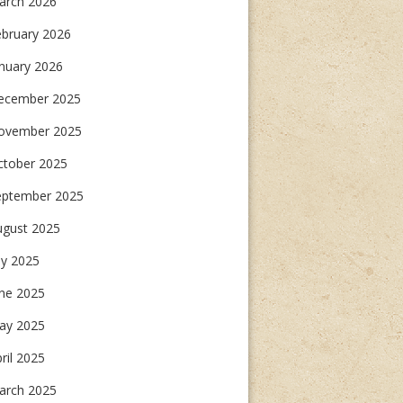
arch 2026
ebruary 2026
nuary 2026
ecember 2025
ovember 2025
ctober 2025
eptember 2025
ugust 2025
ly 2025
une 2025
ay 2025
ril 2025
arch 2025