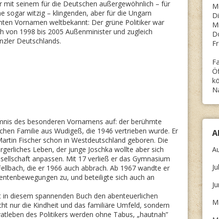
r mit seinem für die Deutschen außergewöhnlich – für
M
 sogar witzig – klingenden, aber für die Ungarn
Di
ten Vornamen weltbekannt: Der grüne Politiker war
Mi
h von 1998 bis 2005 Außenminister und zugleich
D
nzler Deutschlands.
Fr
Fa
Öf
kö
N
mnis des besonderen Vornamens auf: der berühmte
chen Familie aus Wudigeß, die 1946 vertrieben wurde. Er
A
 Martin Fischer schon in Westdeutschland geboren. Die
ürgerliches Leben, der junge Joschka wollte aber sich
A
sellschaft anpassen. Mit 17 verließ er das Gymnasium
Ju
Fellbach, die er 1966 auch abbrach. Ab 1967 wandte er
tudentenbewegungen zu, und beteiligte sich auch an
J
ellt in diesem spannenden Buch den abenteuerlichen
M
ht nur die Kindheit und das familiäre Umfeld, sondern
ivatleben des Politikers werden ohne Tabus, „hautnah”