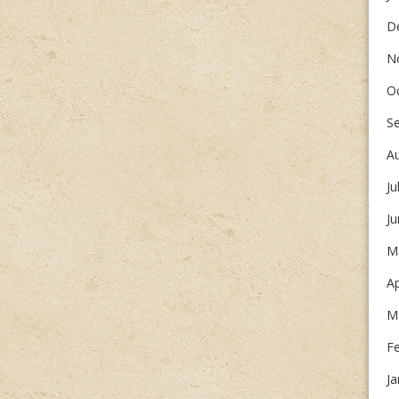
D
N
O
S
A
Ju
J
M
Ap
M
F
Ja