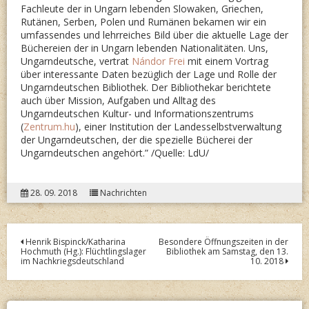
Fachleute der in Ungarn lebenden Slowaken, Griechen,
Rutänen, Serben, Polen und Rumänen bekamen wir ein
umfassendes und lehrreiches Bild über die aktuelle Lage der
Büchereien der in Ungarn lebenden Nationalitäten. Uns,
Ungarndeutsche, vertrat
Nándor Frei
mit einem Vortrag
über interessante Daten bezüglich der Lage und Rolle der
Ungarndeutschen Bibliothek. Der Bibliothekar berichtete
auch über Mission, Aufgaben und Alltag des
Ungarndeutschen Kultur- und Informationszentrums
(
Zentrum.hu
), einer Institution der Landesselbstverwaltung
der Ungarndeutschen, der die spezielle Bücherei der
Ungarndeutschen angehört.” /Quelle: LdU/
28. 09. 2018
Nachrichten
Post
Henrik Bispinck/Katharina
Besondere Öffnungszeiten in der
Hochmuth (Hg.): Flüchtlingslager
Bibliothek am Samstag, den 13.
navigation
im Nachkriegsdeutschland
10. 2018