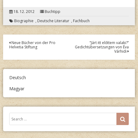
18. 12. 2012
Buchtipp
Biographie
,
Deutsche Literatur
,
Fachbuch
Post
Neue Bücher von der Pro
”Járt itt előttem valaki?”
Helvetia Stiftung
Gedichtübersetzungen von Éva
navigation
Várhidi
Deutsch
Magyar
Search
SEA
for: