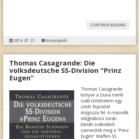
„FÜZES
CONTINUE READING
MIKLÓS
2014. 07. 21.
Könyvajánló
ÚJVÁRI
ANDRÁS
Thomas Casagrande: Die
DIE
volksdeutsche SS-Division “Prinz
TRAGÖ
Eugen”
EINER
Thomas Casagrande
GENERA
könyve a Duna menti
sváb történelem egy
sötét fejezetét
dolgozza fel. A második
világháború során
bánáti svábokból
szervezték meg a “Prinz
Eugen” Waffen-SS