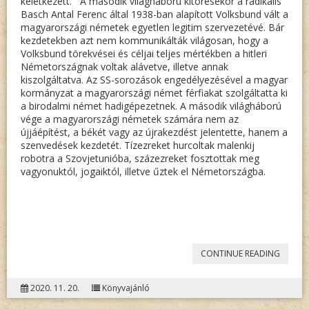
keletkezett. A második világháború kitörésekor a radikális
Basch Antal Ferenc által 1938-ban alapított Volksbund vált a
magyarországi németek egyetlen legitim szervezetévé. Bár
kezdetekben azt nem kommunikálták világosan, hogy a
Volksbund törekvései és céljai teljes mértékben a hitleri
Németországnak voltak alávetve, illetve annak
kiszolgáltatva. Az SS-sorozások engedélyezésével a magyar
kormányzat a magyarországi német férfiakat szolgáltatta ki
a birodalmi német hadigépezetnek. A második világháború
vége a magyarországi németek számára nem az
újjáépítést, a békét vagy az újrakezdést jelentette, hanem a
szenvedések kezdetét. Tízezreket hurcoltak malenkij
robotra a Szovjetunióba, százezreket fosztottak meg
vagyonuktól, jogaiktól, illetve űztek el Németországba.
„UNSER
CONTINUE READING
SCHICK
2020. 11. 20.
Könyvajánló