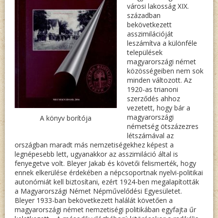
városi lakosság XIX.
században
bekövetkezett
asszimilációját
leszámítva a különféle
települések
magyarországi német
közösségeiben nem sok
minden változott. Az
1920-as trianoni
szerződés ahhoz
vezetett, hogy bár a
magyarországi
A könyv borítója
németség ötszázezres
létszámával az
országban maradt más nemzetiségekhez képest a
legnépesebb lett, ugyanakkor az asszimiláció által is
fenyegetve volt. Bleyer Jakab és követői felismerték, hogy
ennek elkerülése érdekében a népcsoportnak nyelvi-politikai
autonómiát kell biztosítani, ezért 1924-ben megalapították
a Magyarországi Német Népművelődési Egyesületet.
Bleyer 1933-ban bekövetkezett halálát követően a
magyarországi német nemzetiségi politikában egyfajta űr