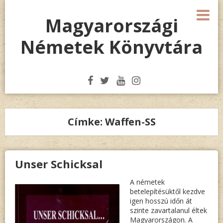
Megszakítás
M
Magyarországi
Németek Könyvtára
Címke:
Waffen-SS
Unser Schicksal
A németek
betelepítésüktől kezdve
igen hosszú időn át
szinte zavartalanul éltek
Magyarországon. A