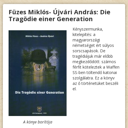
Füzes Miklós- Újvári András: Die
Tragödie einer Generation
Kényszermunka,
kitelepítés: a
magyarországi
németséget ért súlyos
sorscsapások. De
tragédiájuk már előbb
megkezdődött: számos
férfit köteleztek a Waffen
SS-ben töltendő katonai
szolgálatra. Ez a könyv
az ő történetüket beszéli
el.
A könyv borítója