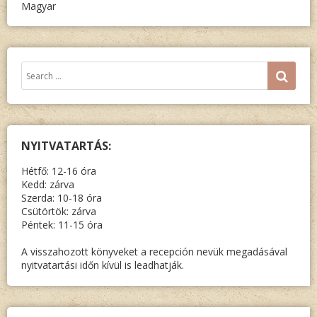
Magyar
“PRINZ
EUGEN”
Keresés:
SEA
NYITVATARTÁS:
Hétfő: 12-16 óra
Kedd: zárva
Szerda: 10-18 óra
Csütörtök: zárva
Péntek: 11-15 óra
A visszahozott könyveket a recepción nevük megadásával
nyitvatartási időn kívül is leadhatják.