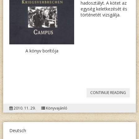
hadosztályt. A kötet az
egység keletkezését és
történetét vizsgálja.
A könyv borítója
„THOM
CONTINUE READING
CASAG
2010. 11. 29.
Könyvajánló
DIE
VOLKS
SS-
Deutsch
DIVISI