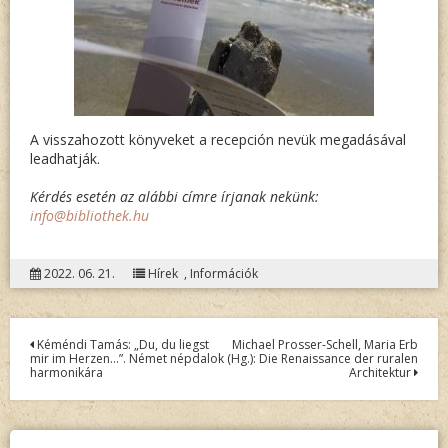
A visszahozott könyveket a recepción nevük megadásával
leadhatják.
Kérdés esetén az alábbi címre írjanak nekünk:
info@bibliothek.hu
2022. 06. 21.
Hírek
,
Információk
Bejegyzés
Kéméndi Tamás: „Du, du liegst
Michael Prosser-Schell, Maria Erb
mir im Herzen…”. Német népdalok
(Hg.): Die Renaissance der ruralen
navigáció
harmonikára
Architektur