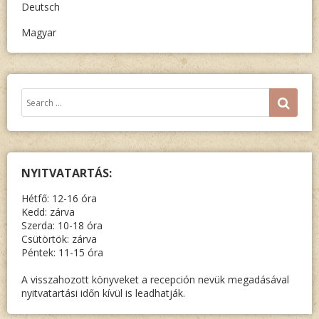
Deutsch
Magyar
Keresés:
SEA
NYITVATARTÁS:
Hétfő: 12-16 óra
Kedd: zárva
Szerda: 10-18 óra
Csütörtök: zárva
Péntek: 11-15 óra
A visszahozott könyveket a recepción nevük megadásával
nyitvatartási időn kívül is leadhatják.