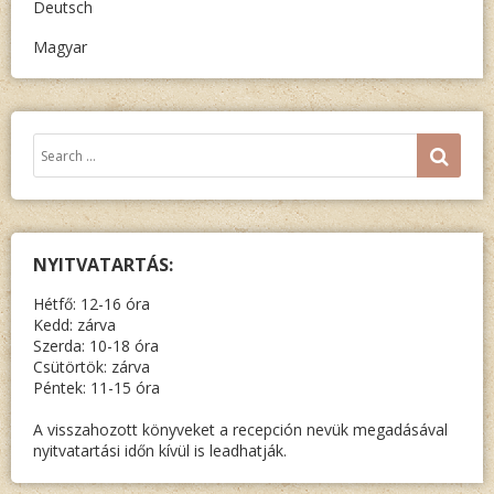
Deutsch
Magyar
Keresés:
SEA
NYITVATARTÁS:
Hétfő: 12-16 óra
Kedd: zárva
Szerda: 10-18 óra
Csütörtök: zárva
Péntek: 11-15 óra
A visszahozott könyveket a recepción nevük megadásával
nyitvatartási időn kívül is leadhatják.