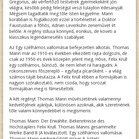
Gregorius, aki vérfertõzõ testvérek gyermekeként jön
világra, késõbb pedig feleségül veszi tulajdon édesanyját.
Mégsem tagadtatik meg tõle Isten kegyelme. Mann
korábban is foglalkozott ezzel a történettel: a Doktor
Faustusban a fõhõs, Adrian Leverkühn zeneművet írt
belõle. A regény stílusa könnyed, ironikus, de követi a
klasszikus legendamesélés szabályait.
Az Egy szélhámos vallomásai befejezetlen alkotás. Thomas
Mann már az 1910-es években elkezdett rajta dolgozni, de
csak az 1950-es évek közepén jelent meg. Hõse, Felix Krull
egy szélhámos, bûnözõ, de nem lehet rá haragudni. A
rokonszenves fõszereplõ – egyfajta pícaróként – a világ
számos táját beutazza. A Felix Krull ebben a formájában is
nagyon szórakoztató, nem csoda, hogy sorozat
formájában meg is filmesítették.
A két regényt Thomas Mann mûvészetének valamennyi
kedvelõjének ajánljuk, különösen azoknak, akik szeretnének
tõle valami könnyedebbet is megismerni.
Thomas Mann: Der Erwählte. Bekenntnisse des
Hochstaplers Felix Krull. Thomas Manns gesammelte
Werke Band 8 (A kiválasztott. Egy szélhámos vallomásai.
Thomas Mann egybegyûjtött mûvei 8. kötet)