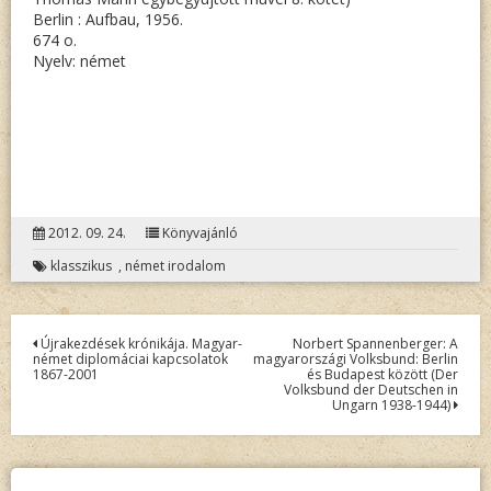
Berlin : Aufbau, 1956.
674 o.
Nyelv: német
2012. 09. 24.
Könyvajánló
klasszikus
,
német irodalom
Bejegyzés
Újrakezdések krónikája. Magyar-
Norbert Spannenberger: A
német diplomáciai kapcsolatok
magyarországi Volksbund: Berlin
navigáció
1867-2001
és Budapest között (Der
Volksbund der Deutschen in
Ungarn 1938-1944)