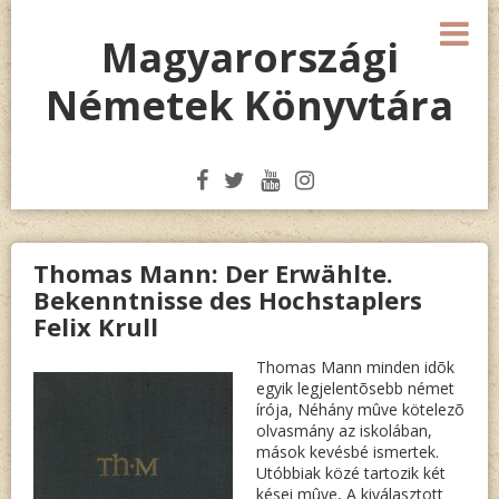
Megszakítás
M
Magyarországi
Németek Könyvtára
Thomas Mann: Der Erwählte.
Bekenntnisse des Hochstaplers
Felix Krull
Thomas Mann minden idõk
egyik legjelentõsebb német
írója, Néhány mûve kötelezõ
olvasmány az iskolában,
mások kevésbé ismertek.
Utóbbiak közé tartozik két
kései mûve, A kiválasztott