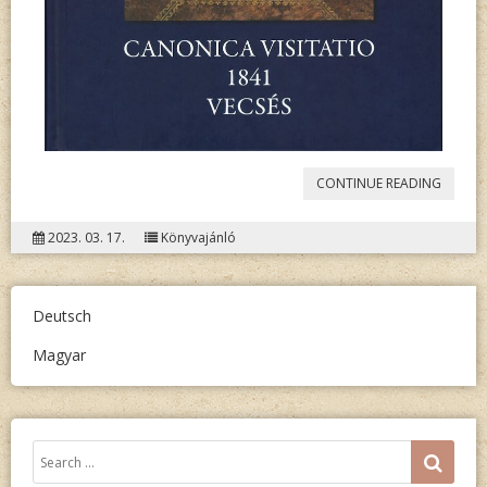
„CANO
CONTINUE READING
VISITAT
2023. 03. 17.
Könyvajánló
–
1841
–
Deutsch
VECSÉS”
Magyar
Keresés:
SEA