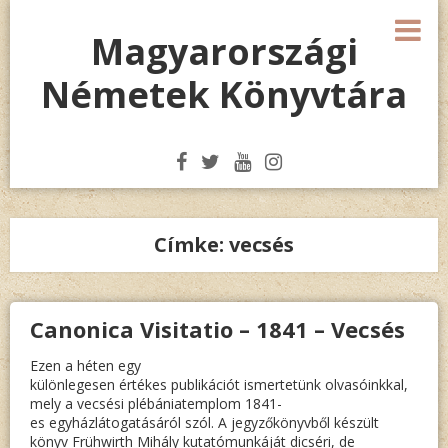
Megszakítás
M
Magyarországi
Németek Könyvtára
Címke:
vecsés
Canonica Visitatio – 1841 – Vecsés
Ezen a héten egy
különlegesen értékes publikációt ismertetünk olvasóinkkal,
mely a vecsési plébániatemplom 1841-
es egyházlátogatásáról szól. A jegyzőkönyvből készült
könyv Frühwirth Mihály kutatómunkáját dicséri, de