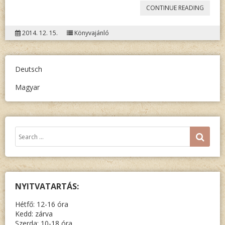
„AZ
CONTINUE READING
1949.
2014. 12. 15.
Könyvajánló
ÉVI
NÉPSZ
ANYANY
Deutsch
ÉS
Magyar
NEMZET
ADATAI
TELEPÜ
Keresés:
SEA
NYITVATARTÁS:
Hétfő: 12-16 óra
Kedd: zárva
Szerda: 10-18 óra