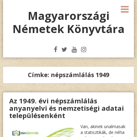
Megszakítás
M
Magyarországi
Németek Könyvtára
Címke:
népszámlálás 1949
Az 1949. évi népszámlálás
anyanyelvi és nemzetiségi adatai
településenként
Van, akinek unalmasak
a statisztikák, de néha