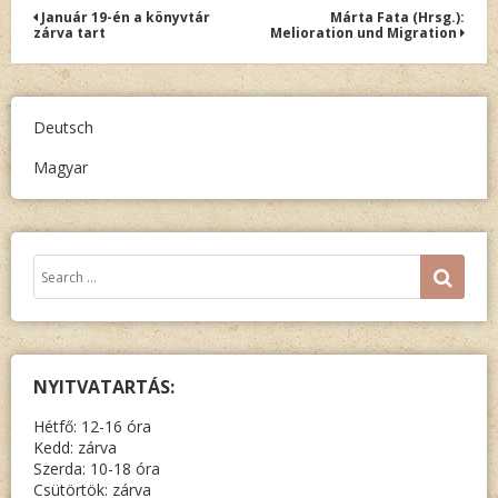
Bejegyzés
Január 19-én a könyvtár
Márta Fata (Hrsg.):
zárva tart
Melioration und Migration
navigáció
Deutsch
Magyar
Keresés:
SEA
NYITVATARTÁS:
Hétfő: 12-16 óra
Kedd: zárva
Szerda: 10-18 óra
Csütörtök: zárva