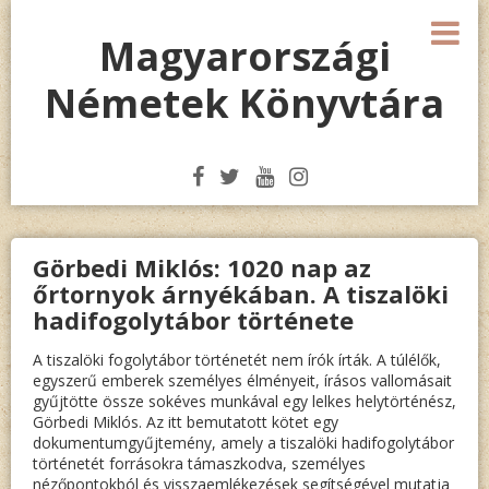
Megszakítás
M
Magyarországi
Németek Könyvtára
Görbedi Miklós: 1020 nap az
őrtornyok árnyékában. A tiszalöki
hadifogolytábor története
A tiszalöki fogolytábor történetét nem írók írták. A túlélők,
egyszerű emberek személyes élményeit, írásos vallomásait
gyűjtötte össze sokéves munkával egy lelkes helytörténész,
Görbedi Miklós. Az itt bemutatott kötet egy
dokumentumgyűjtemény, amely a tiszalöki hadifogolytábor
történetét forrásokra támaszkodva, személyes
nézőpontokból és visszaemlékezések segítségével mutatja