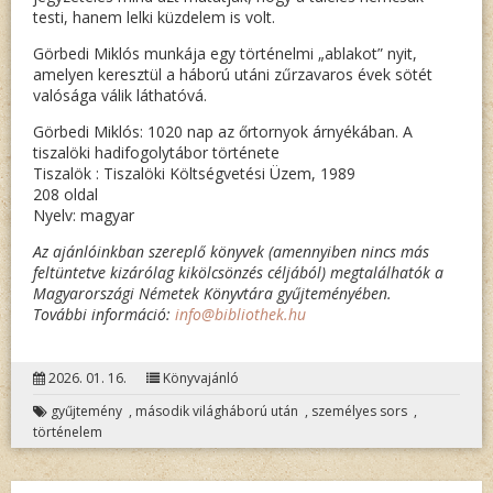
testi, hanem lelki küzdelem is volt.
Görbedi Miklós munkája egy történelmi „ablakot” nyit,
amelyen keresztül a háború utáni zűrzavaros évek sötét
valósága válik láthatóvá.
Görbedi Miklós: 1020 nap az őrtornyok árnyékában. A
tiszalöki hadifogolytábor története
Tiszalök : Tiszalöki Költségvetési Üzem, 1989
208 oldal
Nyelv: magyar
Az ajánlóinkban szereplő könyvek (amennyiben nincs más
feltüntetve kizárólag kikölcsönzés céljából) megtalálhatók a
Magyarországi Németek Könyvtára gyűjteményében.
További információ:
info@bibliothek.hu
2026. 01. 16.
Könyvajánló
gyűjtemény
,
második világháború után
,
személyes sors
,
történelem