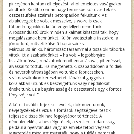
pincéjében kaptam elhelyezést, ahol emeletes vaságyakon
aludtunk. Később onnan nagy termekbe költöztettek és
összezsúfolva szalmás betonpadlón feküdtünk. Az
ablaküvegek be voltak meszelve, s wc-re is csak
többedmagunkkal, külön engedéllyel mehettünk.
A rosszindulatú őrök minden alkalmat kihasználtak, hogy
megalázzanak bennünket. Külön vadásztak a tisztekre, a
jómodorú, művelt külsejű bajtársainkra.
Március 30-án kb. háromszáz társammal a tiszalöki táborba
vittek. Itt a szabadidőnket – ha volt – legtöbbnyire
tisztálkodással, ruházatunk rendbentartásával, pihenéssel,
alvással töltöttük. Ha megtehettük, szabadidőben a földiek
és haverok társaságában voltunk: a fapriccseken,
szalmazsákokon keresztbetett lábakkal guggolva
köralakban ültünk és beszélgettünk vagy népdalokat
énekeltünk. Ez a bajtársiasság és összetartás egyik fontos
tényezője volt.”
A kötet további fejezetei levelek, dokumentumok,
névjegyzékek és vizuális források segítségével teszik
teljessé a tiszalöki hadifogolytábor történetét. A
népdaléneklés, a beszélgetések, a szellemi tudatosság
például a nyelvtanulás vagy az emlékezetből végzett
jegyzetelés mind azt mutatják, hogy a túlélés nemcsak