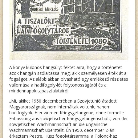
A könyv különös hangsúlyt fektet arra, hogy a történetet
azok hangján szólaltassa meg, akik személyesen élték át a
fogságot. Az alábbiakban olvasható egy emlékező részletes
vallomása a hadifogoly-lét folytonosságáról és a
mindennapok tapasztalatairól:
„Mi, akiket 1950 decemberében a Szovjetunió átadott
Magyarországnak, nem internáltak voltunk, hanem
hadifoglyok. Hier wurden Kriegsgefangene, ohne formelle
Entlassung aus sowjetischer Kriegsgefangenschaft, von der
sowjetischen Wachmannschaft an die ungarische
Wachmannschaft überstellt. Én 1950. december 2-án
érkeztem Pestre. Húsz fogolytársammal a Tolonc-ház