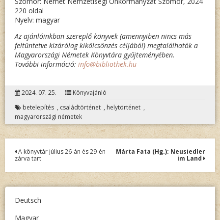
Szomor: Német Nemzetiségi Önkormányzat Szomor, 2024
220 oldal
Nyelv: magyar
Az ajánlóinkban szereplő könyvek (amennyiben nincs más
feltüntetve kizárólag kikölcsönzés céljából) megtalálhatók a
Magyarországi Németek Könyvtára gyűjteményében.
További információ:
info@bibliothek.hu
2024. 07. 25.
Könyvajánló
betelepítés
,
családtörténet
,
helytörténet
,
magyarországi németek
Bejegyzés
A könyvtár július 26-án és 29-én
Márta Fata (Hg.): Neusiedler
zárva tart
im Land
navigáció
Deutsch
Magyar