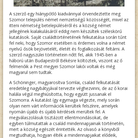
A szerző egy hiánypótló kiadvánnyal örvendeztette meg
Szomor település német nemzetiségű közösségét, mivel az
itteni németség betelepüléséről és a község német
jellegének kialakulásáról eddig nem készültek széleskörű
kutatások. Saját családtörténetének felkutatása során tűnt
fel neki, hogy Szomor esetében is érdemes volna a német
nyelvű ősök bejövetelét, életét és foglalkozását feltárni. A
szerző nagyszülei történetein nőtt fel, akik 1945-ben a
háború után Budapestről Békésre költöztek, viszont az ő
felmenőik a Pest megyei Szomor lakói voltak és még
magyarul sem tudtak.
A Schöninger, magyarosítva Somlai, család felkutatását
eredetileg nagybátyjával tervezte véghezvinni, de az ő korai
halála végül meghiúsította, hogy együtt jussanak el
Szomorra. A kutatást így egymaga végezte, mely során
olyan nem várt információk kerültek felszínre, amelyek
nyomán újabb és újabb kérdések merültek fel. A
megválaszolásuk tisztázott ellentmondásokat, de
egyben túlmutattak a család mindennapjainak történetén,
mert a község egészét érintették. Az olvasó a könyvből
megtudhatja, hogyan élték a mindennapjaikat elődeik,