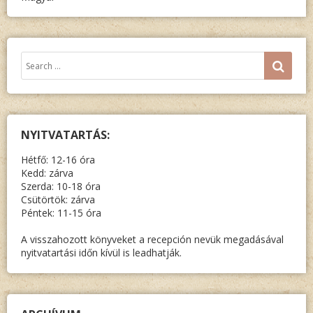
Keresés:
SEA
NYITVATARTÁS:
Hétfő: 12-16 óra
Kedd: zárva
Szerda: 10-18 óra
Csütörtök: zárva
Péntek: 11-15 óra
A visszahozott könyveket a recepción nevük megadásával
nyitvatartási időn kívül is leadhatják.