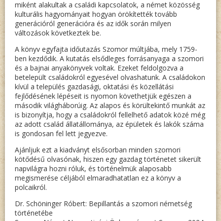
miként alakultak a családi kapcsolatok, a német közösség
kulturális hagyományait hogyan örökítették tovább
generációról generációra és az idők során milyen
változások következtek be.
A könyv egyfajta időutazás Szomor múltjába, mely 1759-
ben kezdődik. A kutatás elsődleges forrásanyaga a szomori
és a bajnai anyakönyvek voltak. Ezeket feldolgozva a
betelepült családokról egyesével olvashatunk. A családokon
kívül a település gazdasági, oktatási és közellátási
fejlődésének lépéseit is nyomon követhetjük egészen a
második világháborúig. Az alapos és körültekintő munkát az
is bizonyítja, hogy a családokról fellelhető adatok közé még
az adott család állatállománya, az épületek és lakók száma
is gondosan fel lett jegyezve.
Ajánljuk ezt a kiadványt elsősorban minden szomori
kötődésű olvasónak, hiszen egy gazdag történetet sikerült
napvilágra hozni róluk, és történelmük alaposabb
megismerése céljából elmaradhatatlan ez a könyv a
polcaikról.
Dr. Schöninger Róbert: Bepillantás a szomori németség
történetébe