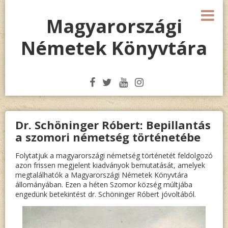
Megszakítás
M
Magyarországi
Németek Könyvtára
Dr. Schöninger Róbert: Bepillantás
a szomori németség történetébe
Folytatjuk a magyarországi németség történetét feldolgozó
azon frissen megjelent kiadványok bemutatását, amelyek
megtalálhatók a Magyarországi Németek Könyvtára
állományában. Ezen a héten Szomor község múltjába
engedünk betekintést dr. Schöninger Róbert jóvoltából.