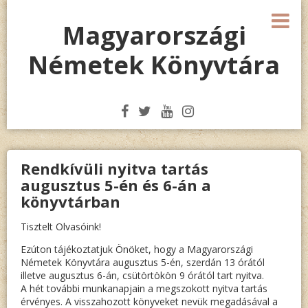
Megszakítás
M
Magyarországi
Németek Könyvtára
Rendkívüli nyitva tartás
augusztus 5-én és 6-án a
könyvtárban
Tisztelt Olvasóink!
Ezúton tájékoztatjuk Önöket, hogy a Magyarországi
Németek Könyvtára augusztus 5-én, szerdán 13 órától
illetve augusztus 6-án, csütörtökön 9 órától tart nyitva.
A hét további munkanapjain a megszokott nyitva tartás
érvényes. A visszahozott könyveket nevük megadásával a