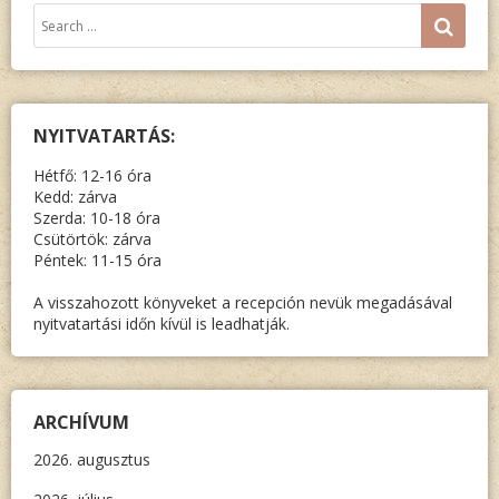
Keresés:
SEA
NYITVATARTÁS:
Hétfő: 12-16 óra
Kedd: zárva
Szerda: 10-18 óra
Csütörtök: zárva
Péntek: 11-15 óra
A visszahozott könyveket a recepción nevük megadásával
nyitvatartási időn kívül is leadhatják.
ARCHÍVUM
2026. augusztus