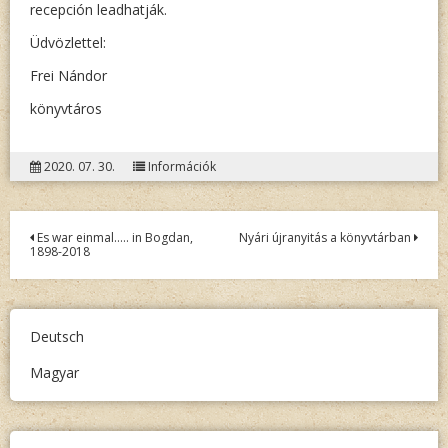
recepción leadhatják.
Üdvözlettel:
Frei Nándor
könyvtáros
2020. 07. 30.
Információk
Bejegyzés
Es war einmal….. in Bogdan,
Nyári újranyitás a könyvtárban
1898-2018
navigáció
Deutsch
Magyar