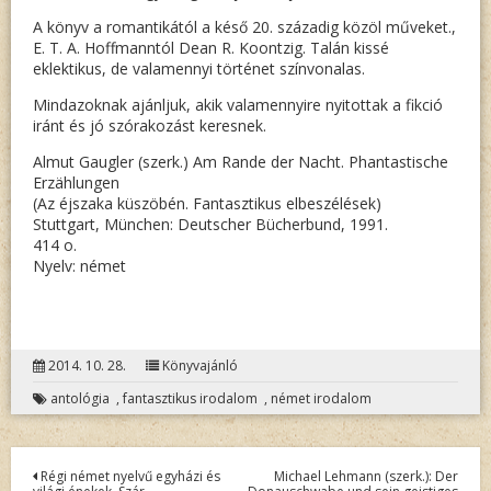
A könyv a romantikától a késő 20. századig közöl műveket.,
E. T. A. Hoffmanntól Dean R. Koontzig. Talán kissé
eklektikus, de valamennyi történet színvonalas.
Mindazoknak ajánljuk, akik valamennyire nyitottak a fikció
iránt és jó szórakozást keresnek.
Almut Gaugler (szerk.) Am Rande der Nacht. Phantastische
Erzählungen
(Az éjszaka küszöbén. Fantasztikus elbeszélések)
Stuttgart, München: Deutscher Bücherbund, 1991.
414 o.
Nyelv: német
2014. 10. 28.
Könyvajánló
antológia
,
fantasztikus irodalom
,
német irodalom
Bejegyzés
Régi német nyelvű egyházi és
Michael Lehmann (szerk.): Der