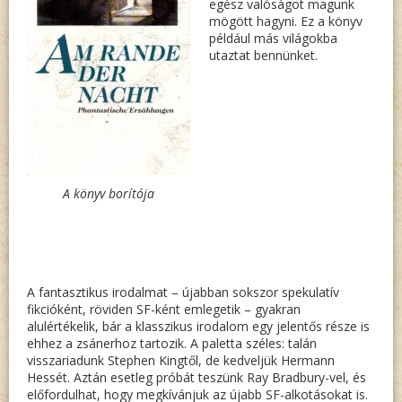
egész valóságot magunk
mögött hagyni. Ez a könyv
például más világokba
utaztat bennünket.
A könyv borítója
A fantasztikus irodalmat – újabban sokszor spekulatív
fikcióként, röviden SF-ként emlegetik – gyakran
alulértékelik, bár a klasszikus irodalom egy jelentős része is
ehhez a zsánerhoz tartozik. A paletta széles: talán
visszariadunk Stephen Kingtől, de kedveljük Hermann
Hessét. Aztán esetleg próbát teszünk Ray Bradbury-vel, és
előfordulhat, hogy megkívánjuk az újabb SF-alkotásokat is.