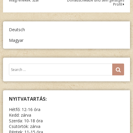
világi énekek. Szár
Donauschwabe und sein geistiges
navigáció
Profil
Deutsch
Magyar
Keresés:
SEA
NYITVATARTÁS:
Hétfő: 12-16 óra
Kedd: zárva
Szerda: 10-18 óra
Csütörtök: zárva
Péntek: 11-15 óra