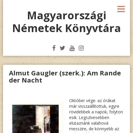
Megszakítás
M
Magyarországi
Németek Könyvtára
Almut Gaugler (szerk.): Am Rande
der Nacht
Október vége: az órákat
már visszaállítottuk, egyre
rövidebbek a napok, folyton
esik. Legszívesebben
elutaznánk valahová
messzire, de könnyebb az