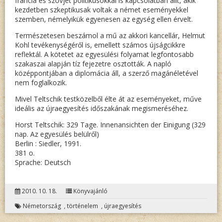
francia és szovjet politikusokkal is kapcsolatban állt, akik
kezdetben szkeptikusak voltak a német eseményekkel
szemben, némelyikük egyenesen az egység ellen érvelt.
Természetesen beszámol a mű az akkori kancellár, Helmut
Kohl tevékenységéről is, emellett számos újságcikkre
reflektál. A kötetet az egyesülési folyamat legfontosabb
szakaszai alapján tíz fejezetre osztották. A napló
középpontjában a diplomácia áll, a szerző magánéletével
nem foglalkozik.
Mivel Teltschik testközelből élte át az eseményeket, műve
ideális az újraegyesítés időszakának megismeréséhez.
Horst Teltschik: 329 Tage. Innenansichten der Einigung (329
nap. Az egyesülés belülről)
Berlin : Siedler, 1991.
381 o.
Sprache: Deutsch
2010. 10. 18.
Könyvajánló
Németország
,
történelem
,
újraegyesítés