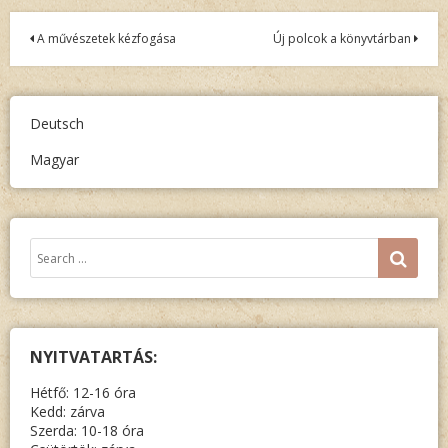
Bejegyzés
A művészetek kézfogása
Új polcok a könyvtárban
navigáció
Deutsch
Magyar
Keresés:
SEA
NYITVATARTÁS:
Hétfő: 12-16 óra
Kedd: zárva
Szerda: 10-18 óra