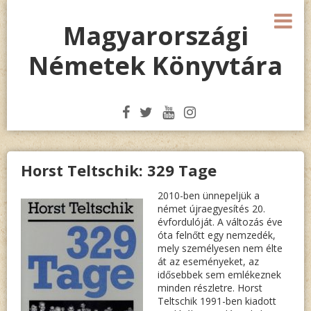
Megszakítás
M
Magyarországi
Németek Könyvtára
Horst Teltschik: 329 Tage
2010-ben ünnepeljük a
német újraegyesítés 20.
évfordulóját. A változás éve
óta felnőtt egy nemzedék,
mely személyesen nem élte
át az eseményeket, az
idősebbek sem emlékeznek
minden részletre. Horst
Teltschik 1991-ben kiadott