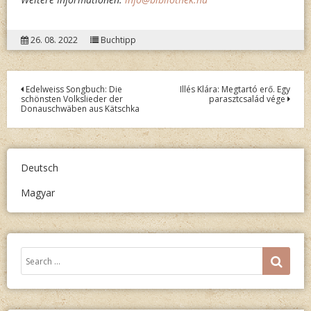
26. 08. 2022
Buchtipp
Post
Edelweiss Songbuch: Die
Illés Klára: Megtartó erő. Egy
schönsten Volkslieder der
parasztcsalád vége
navigation
Donauschwäben aus Kätschka
Deutsch
Magyar
Search
SEA
for: