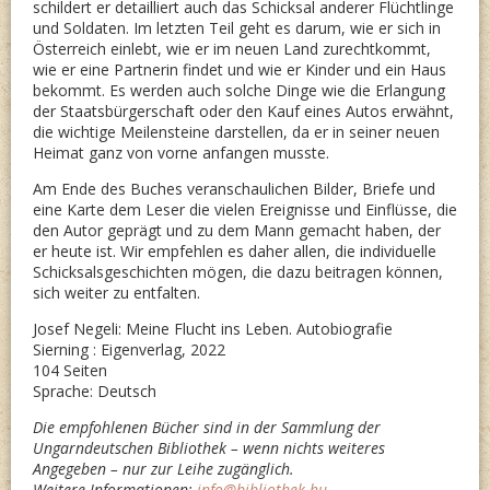
schildert er detailliert auch das Schicksal anderer Flüchtlinge
und Soldaten. Im letzten Teil geht es darum, wie er sich in
Österreich einlebt, wie er im neuen Land zurechtkommt,
wie er eine Partnerin findet und wie er Kinder und ein Haus
bekommt. Es werden auch solche Dinge wie die Erlangung
der Staatsbürgerschaft oder den Kauf eines Autos erwähnt,
die wichtige Meilensteine darstellen, da er in seiner neuen
Heimat ganz von vorne anfangen musste.
Am Ende des Buches veranschaulichen Bilder, Briefe und
eine Karte dem Leser die vielen Ereignisse und Einflüsse, die
den Autor geprägt und zu dem Mann gemacht haben, der
er heute ist. Wir empfehlen es daher allen, die individuelle
Schicksalsgeschichten mögen, die dazu beitragen können,
sich weiter zu entfalten.
Josef Negeli: Meine Flucht ins Leben. Autobiografie
Sierning : Eigenverlag, 2022
104 Seiten
Sprache: Deutsch
Die empfohlenen Bücher sind in der Sammlung der
Ungarndeutschen Bibliothek – wenn nichts weiteres
Angegeben – nur zur Leihe zugänglich.
Weitere Informationen:
info@bibliothek.hu