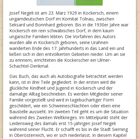
Josef Negeli ist am 23. März 1929 in Kockersch, einem
ungarndeutschen Dorf im Komitat Tolnau, zwischen
Seksard und Bonnhard geboren. Bis in die 1930er Jahre war
Kockersch ein rein schwäbisches Dorf, in dem kaum
ungarische Familien lebten. Die Vorfahren des Autors
wurden alle in Kockersch geboren, seine Urahnen
wanderten Ende des 17. Jahrhunderts in das Land ein und
ließen sich in den entvölkerten Gebieten nieder. Um an sie
zu erinnern, errichteten die Kockerscher ein Ulmer-
Schachtel-Denkmal.
Das Buch, das auch als Autobiografie betrachtet werden
kann, ist in drei Teile gegliedert. In der ersten wird die
glückliche Kindheit und Jugend in Kockersch und der
damalige Alltag beschrieben. Es werden Mitglieder seiner
Familie vorgestellt und wird in tagebuchartiger Form
geschildert, wie ein Schweineschlachten oder eben eine
Baustelle aussieht. Im zweiten Teil geht es um die Situation
während des Zweiten Weltkrieges. Im Mittelpunkt steht der
Leidensweg des damals erst 15-jährigen Josef Negeli
während seiner Flucht. Er schafft es bis in die Stadt Sierning
in Oberösterreich, wo er sich niederlässt. In diesem Kapitel