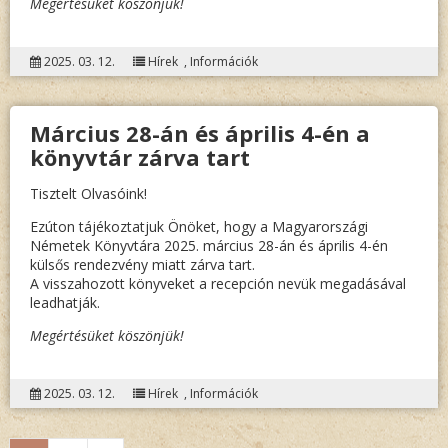
Megértésüket köszönjük!
2025. 03. 12.
Hírek
,
Információk
Március 28-án és április 4-én a
könyvtár zárva tart
Tisztelt Olvasóink!
Ezúton tájékoztatjuk Önöket, hogy a Magyarországi
Németek Könyvtára 2025. március 28-án és április 4-én
külsős rendezvény miatt zárva tart.
A visszahozott könyveket a recepción nevük megadásával
leadhatják.
Megértésüket köszönjük!
2025. 03. 12.
Hírek
,
Információk
Bejegyzés