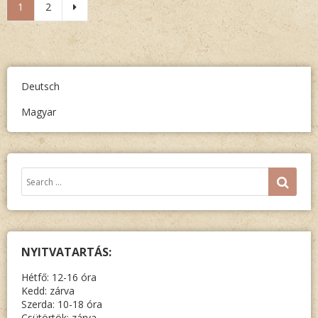
1
2
navigáció
Deutsch
Magyar
Keresés:
SEA
NYITVATARTÁS:
Hétfő: 12-16 óra
Kedd: zárva
Szerda: 10-18 óra
Csütörtök: zárva