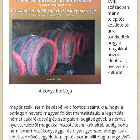
XVIII.
században
már a
telepítés
kezdeteitől
arra
törekedtek,
hogy a
magukkal
hozott
identitást,
nyelvet és
kultúrát
A könyv borítója
megőrizzék. Nem kevésbé volt fontos számukra, hogy a
parlagon heverő magyar földet mentalitásuk, a legendás
német takarékosság és szorgalom segítségével, a német
nyelvterületről magukkal hozott technikák által, addig soha
nem ismert hatékonysággal és olyan gyorsan, ahogy csak
lehet termővé tegyék. A telepítés során állítólag a négy „W”-