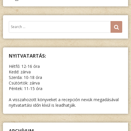
VÁLOG
A
SZERZ
Keresés:
SEA
FELVÉTE
NYITVATARTÁS:
Hétfő: 12-16 óra
Kedd: zárva
Szerda: 10-18 óra
Csütörtök: zárva
Péntek: 11-15 óra
A visszahozott könyveket a recepción nevük megadásával
nyitvatartási időn kívül is leadhatják.
ARCHÍVUM