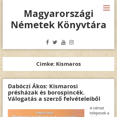
Megszakítás
M
Magyarországi
Németek Könyvtára
Címke:
Kismaros
Dabóczi Ákos: Kismarosi
présházak és borospincék.
Válogatás a szerző felvételeiből
A német
telepesek a