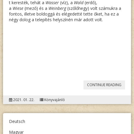
t keresték, tehát a
Wasser
(víz), a
Wald
(erdő),
a
Wiese
(mező) és a
Weinberg
(szőlőhegy) volt számukra a
fontos, illetve boldoggá és elégedetté tette őket, ha ez a
négy dolog a telepítés helyszínén már adott volt.
„DABÓ
CONTINUE READING
ÁKOS:
2021. 01. 22.
Könyvajánló
KISMAR
PRÉSH
ÉS
Deutsch
BOROSP
Magyar