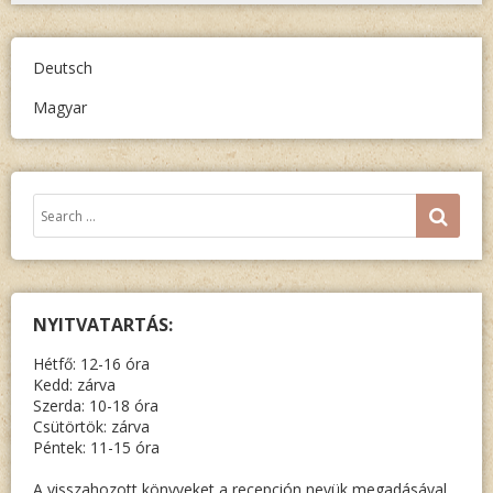
DORIS
MORF:
Deutsch
HITLER
Magyar
AUF
DEM
RÜTLI”
Keresés:
SEA
NYITVATARTÁS:
Hétfő: 12-16 óra
Kedd: zárva
Szerda: 10-18 óra
Csütörtök: zárva
Péntek: 11-15 óra
A visszahozott könyveket a recepción nevük megadásával