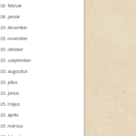
26. február
26. január
025. december
025. november
25. október
025. szeptember
25. augusztus
25. július
25. június
025. május
25. április
25. március