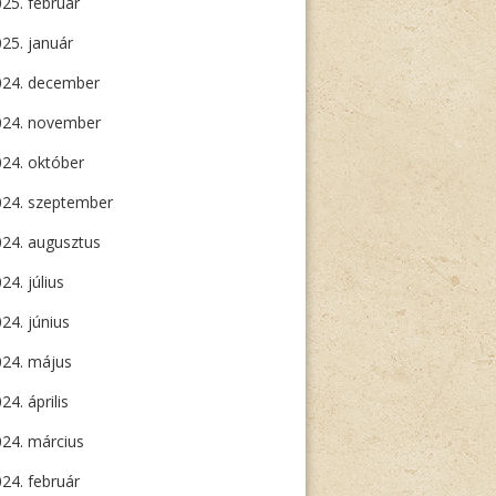
25. február
25. január
024. december
024. november
24. október
024. szeptember
24. augusztus
24. július
24. június
024. május
24. április
24. március
24. február