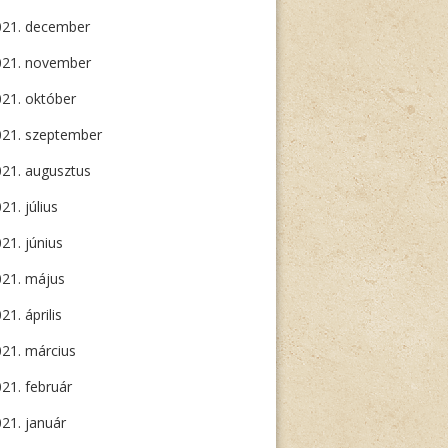
021. december
021. november
21. október
021. szeptember
21. augusztus
21. július
21. június
021. május
21. április
21. március
21. február
21. január