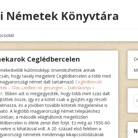
i Németek Könyvtára
pcsolat
enekarok Ceglédbercelen
D
enekedvelők különösképp örvendezhettek annak
M
csán, hogy tavaly megjelent Ceglédbercelen a több mint
magyarországi német dalt tartalmazó
Ceglédberceli
etek – Das Liedlein ist gesungen – Daloskönyv I.
et
. Ebben azt is megjegyezték, hogy több mint száz dalt
Ke
jtöttek össze, így ez a kötet csak a gyűjtés egy részét
talmazza, és a jövőben további kötetek megjelenése is
ható. A legtöbb magyarországi német településhez
onlóan, a második világháborút megelőzően
lédbercelen is élénk zenei élet folyt. Ez még az 1950-60-
vekre is kihatással volt. A 20. század első felében a
N
yarországi németek mindennapi kikapcsolódásának