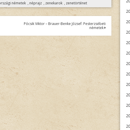
20
rszági németek
,
néprajz
,
zenekarok
,
zenetörténet
20
2
Pócsik Viktor – Brauer-Benke József: Pesterzsébeti
németek
2
20
2
20
20
20
2
20
20
20