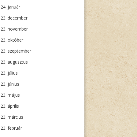
24. január
023. december
023. november
23. október
023. szeptember
23. augusztus
23. július
23. június
023. május
23. április
23. március
23. február