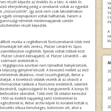
rves részét képezte az éneklés és a tánc. A rádió és
Hé
evízió elterjedéséig pedig a zenekarok voltak az egyedüli
Ke
ei „műsorszórók”, így azok nem csak lakodalmakon
Sz
y egyéb ünnepnapokon voltak hallhatóak, hanem a
Cs
yarországi németek mindennapjainak szintén
Pé
külözhetetlen részét képezték.
A 
ne
kí
eállított munka a ceglédberceli fúvószenekarok több mint
tómunkáját két idős zenész, Plutzer Lénárd és Sipos
aemlékezései segítették. Ilyenek voltak többek közt
 Plutzer Lénárd édesapjától, id. Plutzer Lénárdtól – aki
 – származó anekdoták is.
A
s. Végiglapozva azonban nem támadhat hiányérzetünk,
 teljesség igényével készült. A bevezető mellett az első
20
énetének általános, rövid összefoglalóját, illetve a
hatjuk. A következő oldalak vezetik át az olvasót a
20
információkat találunk a fúvószene eredetéről, valamint
ezéséről, sajátosságairól és hangszereiről. A könyv fő
20
dekfeszítőre sikerültek. Több mint 58 oldalon keresztül
2
1900-as évektől napjainkig tartó történetével és
szítenek ki, illetve archív képek és korabeli kották is
20
elbeszélés stílusa bensőséges, különösen ott, ahol a