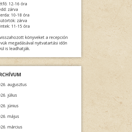
tfő: 12-16 óra
dd: zárva
erda: 10-18 óra
ütörtök: zárva
ntek: 11-15 óra
visszahozott könyveket a recepción
vük megadásával nyitvatartási időn
vül is leadhatják.
RCHÍVUM
26. augusztus
26. július
26. június
026. május
26. március