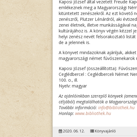
Kaposi József által vezetett Freude Kap
emlékeznek meg a Magyarországi Német
kitüntetett zenészekről. Az ezt követő
zenészről, Plutzer Lénárdról, aki évtiz
zenei életnek, illetve munkásságával 
kultúrájához is. A könyv végén kézzel j
helyi zenész nevét felsorakoztató listá
de a jelennek is.
A könyvet mindazoknak ajánljuk, akiket
magyarországi német fúvószenekarok múl
Kaposi József (összeállította): Fúvósz
Ceglédbercel : Ceglédberceli Német Nem
100. o., ill.
Nyelv: magyar
Az ajánlóinkban szereplő könyvek (amenn
céljából) megtalálhatók a Magyarország
További információ:
info@bibliothek.hu
Honlap:
www.bibliothek.hu
2020. 06. 12.
Könyvajánló