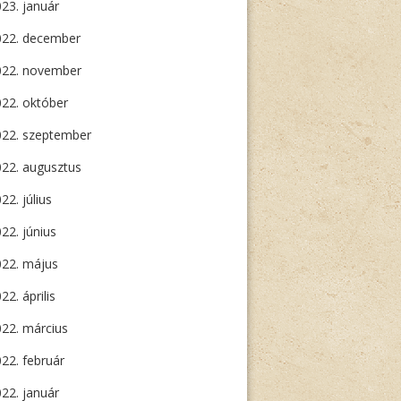
23. január
022. december
022. november
22. október
022. szeptember
22. augusztus
22. július
22. június
022. május
22. április
22. március
22. február
22. január