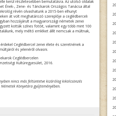
elle kerül részletesebben bemutatásra. Az utolsó oldalak
20
 Ének-, Zene- és Tánckarok Országos Tanácsa által
 nekrológ révén olvashatunk a 2015-ben elhunyt
20
edeken át volt meghatározó szereplője a ceglédberceli
nagyban hozzájárult a magyarországi németek zenei
2
egyzett kották színes fotóit, valamint egy több mint 100
t találunk, mely méltó emléket állít nemcsak a múltnak,
2
20
 érdekel Ceglédbercel zenei élete és szeretnének a
tjáról és jelenéről olvasni.
2
enekarok Ceglédbercelen
20
zetiségi Kultúregyesület, 2016.
20
20
yiben nincs más feltüntetve kizárólag kikölcsönzés
i Németek Könyvtára gyűjteményében.
2
20
20