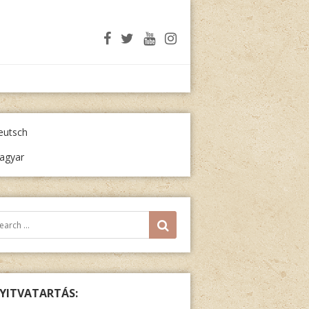
eutsch
agyar
resés:
SEARCH
YITVATARTÁS: