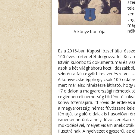
sze
tel
zen
vag
mag
nél
A könyv borítója
Ez a 2016-ban Kaposi József által össz
100 éves történetét dolgozza fel. Kuta
István különböző dokumentumai és vissz
azok a két világháború közti időszakból,
szintén a falu egyik híres zenésze volt
A könyvecske épphogy csak 100 oldala
mert már első ránézésre látható, hogy a
17 oldalon a magyarországi németek tört
ceglédberceli németség történetét olvas
könyv főtémájára. Itt rövid de érdekes 
a magyarországi német fúvószene keletk
témáját taglaló oldalak is hasonlóan ér
ismerkedhetünk a helyi fúvószenekarok 
működésével, melyet vidám anekdoták egé
illusztrálnak. A nyelvezet egyszerű, az 