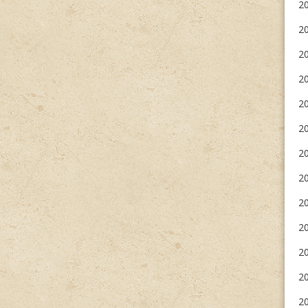
20
2
2
20
2
20
20
20
2
20
20
20
20