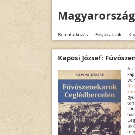
Megszakítás
Magyarország
Bemutatkozás
Folyóirataink
Ka
Kaposi József: Fúvósz
A z
kap
30 
füz
köt
gyű
tar
vár
has
Ceg
as é
mag