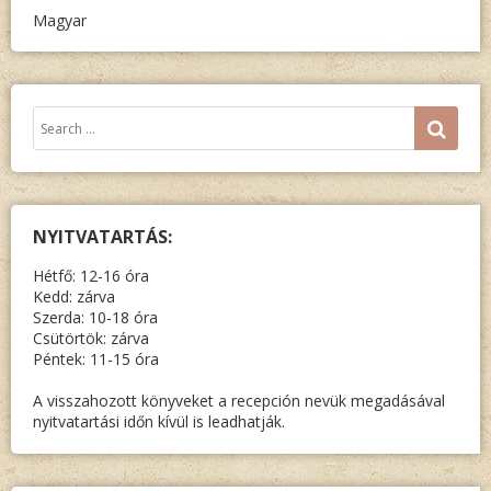
Magyar
Keresés:
SEA
NYITVATARTÁS:
Hétfő: 12-16 óra
Kedd: zárva
Szerda: 10-18 óra
Csütörtök: zárva
Péntek: 11-15 óra
A visszahozott könyveket a recepción nevük megadásával
nyitvatartási időn kívül is leadhatják.