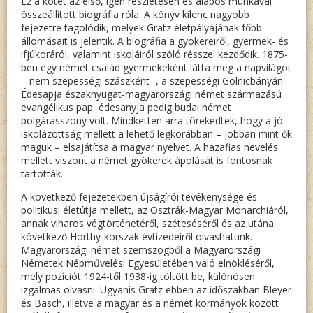
Ez a kötet az első, igen részletesen és alapos munkával
összeállított biográfia róla. A könyv kilenc nagyobb
fejezetre tagolódik, melyek Gratz életpályájának főbb
állomásait is jelentik. A biográfia a gyökereiről, gyermek- és
ifjúkoráról, valamint iskoláiról szóló résszel kezdődik. 1875-
ben egy német család gyermekeként látta meg a napvilágot
– nem szepességi szászként -, a szepességi Gölnicbányán.
Édesapja északnyugat-magyarországi német származású
evangélikus pap, édesanyja pedig budai német
polgárasszony volt. Mindketten arra törekedtek, hogy a jó
iskolázottság mellett a lehető legkorábban – jobban mint ők
maguk – elsajátítsa a magyar nyelvet. A hazafias nevelés
mellett viszont a német gyökerek ápolását is fontosnak
tartották.
A következő fejezetekben újságírói tevékenysége és
politikusi életútja mellett, az Osztrák-Magyar Monarchiáról,
annak viharos végtörténetéről, széteséséről és az utána
következő Horthy-korszak évtizedeiről olvashatunk.
Magyarországi német szemszögből a Magyarországi
Németek Népművelési Egyesületében való elnökléséről,
mely pozíciót 1924-től 1938-ig töltött be, különösen
izgalmas olvasni. Ugyanis Gratz ebben az időszakban Bleyer
és Basch, illetve a magyar és a német kormányok között