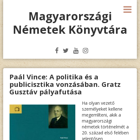
Megszakítás
M
Magyarországi
Németek Könyvtára
Paál Vince: A politika és a
publicisztika vonzásában. Gratz
Gusztáv pályafutása
Ha olyan vezető
személyeket kellene
megemlíteni, akik a
magyarországi
németek történelmét a
20. század első felében
jelentősen