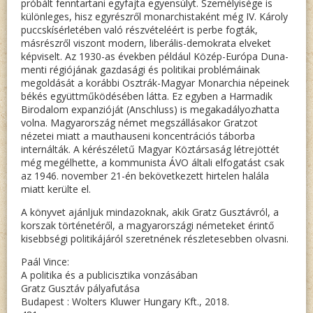
próbált fenntartani egyfajta egyensúlyt. Személyisége is
különleges, hisz egyrészről monarchistaként még IV. Károly
puccskísérletében való részvételéért is perbe fogták,
másrészről viszont modern, liberális-demokrata elveket
képviselt. Az 1930-as években például Közép-Európa Duna-
menti régiójának gazdasági és politikai problémáinak
megoldását a korábbi Osztrák-Magyar Monarchia népeinek
békés együttműködésében látta. Ez egyben a Harmadik
Birodalom expanzióját (Anschluss) is megakadályozhatta
volna. Magyarország német megszállásakor Gratzot
nézetei miatt a mauthauseni koncentrációs táborba
internálták. A kérészéletű Magyar Köztársaság létrejöttét
még megélhette, a kommunista ÁVO általi elfogatást csak
az 1946. november 21-én bekövetkezett hirtelen halála
miatt kerülte el.
A könyvet ajánljuk mindazoknak, akik Gratz Gusztávról, a
korszak történetéről, a magyarországi németeket érintő
kisebbségi politikájáról szeretnének részletesebben olvasni.
Paál Vince:
A politika és a publicisztika vonzásában
Gratz Gusztáv pályafutása
Budapest : Wolters Kluwer Hungary Kft., 2018.