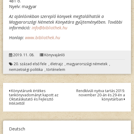
481 o.
Nyelv: magyar
Az ajánlóinkban szereplő könyvek megtalálhatók a
Magyarországi Németek Könyvtára gyűjteményében. További
információ:
info@bibliothek.hu
Honlap:
www.bibliothek.hu
2019. 11. 08.
Könyvajánló
20. század első fele
,
életrajz
,
magyarországi németek
,
nemzetiségi politika
,
történelem
Bejegyzés
Könyvtárunk értékes
Rendkívüli nyitva tartás 2019.
tankönyvadományt kapott az
november 20-án és 29-én a
navigáció
Oktatáskutató és Fejlesztő
könyvtárban
Intézettől
Deutsch