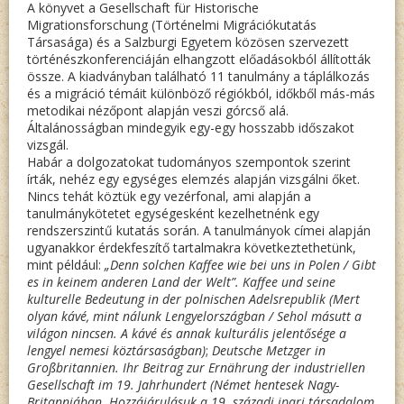
A könyvet a Gesellschaft für Historische
Migrationsforschung (Történelmi Migrációkutatás
Társasága) és a Salzburgi Egyetem közösen szervezett
történészkonferenciáján elhangzott előadásokból állították
össze. A kiadványban található 11 tanulmány a táplálkozás
és a migráció témáit különböző régiókból, időkből más-más
metodikai nézőpont alapján veszi górcső alá.
Általánosságban mindegyik egy-egy hosszabb időszakot
vizsgál.
Habár a dolgozatokat tudományos szempontok szerint
írták, nehéz egy egységes elemzés alapján vizsgálni őket.
Nincs tehát köztük egy vezérfonal, ami alapján a
tanulmánykötetet egységesként kezelhetnénk egy
rendszerszintű kutatás során. A tanulmányok címei alapján
ugyanakkor érdekfeszítő tartalmakra következtethetünk,
mint például:
„Denn solchen Kaffee wie bei uns in Polen / Gibt
es in keinem anderen Land der Welt”. Kaffee und seine
kulturelle Bedeutung in der polnischen Adelsrepublik (Mert
olyan kávé, mint nálunk Lengyelországban / Sehol másutt a
világon nincsen. A kávé és annak kulturális jelentősége a
lengyel nemesi köztársaságban)
;
Deutsche Metzger in
Großbritannien. Ihr Beitrag zur Ernährung der industriellen
Gesellschaft im 19. Jahrhundert (Német hentesek Nagy-
Britanniában. Hozzájárulásuk a 19. századi ipari társadalom