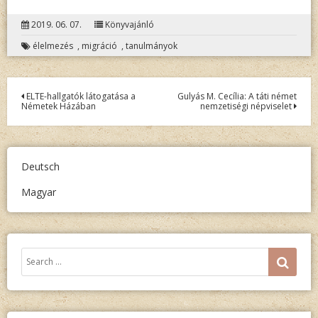
2019. 06. 07.
Könyvajánló
élelmezés
,
migráció
,
tanulmányok
Bejegyzés
ELTE-hallgatók látogatása a
Gulyás M. Cecília: A táti német
Németek Házában
nemzetiségi népviselet
navigáció
Deutsch
Magyar
Keresés:
SEA