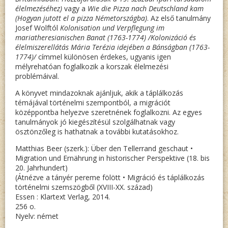
élelmezéséhez)
vagy a
Wie die Pizza nach Deutschland kam
(Hogyan jutott el a pizza Németországba)
. Az első tanulmány
Josef Wolftól
Kolonisation und Verpflegung im
mariatheresianischen Banat (1763-1774) /Kolonizáció és
élelmiszerellátás Mária Terézia idejében a Bánságban (1763-
1774)/
címmel különösen érdekes, ugyanis igen
mélyrehatóan foglalkozik a korszak élelmezési
problémáival.
A könyvet mindazoknak ajánljuk, akik a táplálkozás
témájával történelmi szempontból, a migrációt
középpontba helyezve szeretnének foglalkozni. Az egyes
tanulmányok jó kiegészítésül szolgálhatnak vagy
ösztönzőleg is hathatnak a további kutatásokhoz.
Matthias Beer (szerk.): Über den Tellerrand geschaut •
Migration und Ernährung in historischer Perspektive (18. bis
20. Jahrhundert)
(Átnézve a tányér pereme fölött • Migráció és táplálkozás
történelmi szemszögből (XVIII-XX. század)
Essen : Klartext Verlag, 2014.
256 o.
Nyelv: német