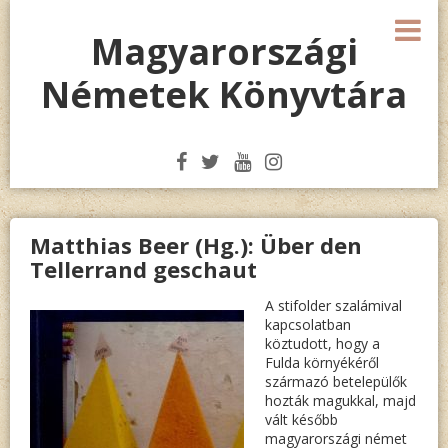
Megszakítás
M
Magyarországi
Németek Könyvtára
Matthias Beer (Hg.): Über den
Tellerrand geschaut
A stifolder szalámival
kapcsolatban
köztudott, hogy a
Fulda környékéről
származó betelepülők
hozták magukkal, majd
vált később
magyarországi német