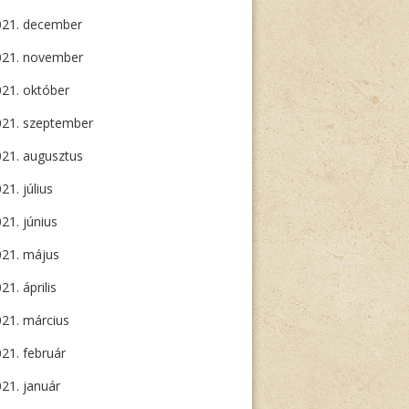
021. december
021. november
21. október
021. szeptember
21. augusztus
21. július
21. június
021. május
21. április
21. március
21. február
21. január