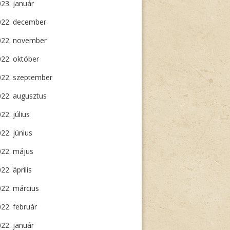
23. január
022. december
022. november
22. október
022. szeptember
22. augusztus
22. július
22. június
022. május
22. április
22. március
22. február
22. január