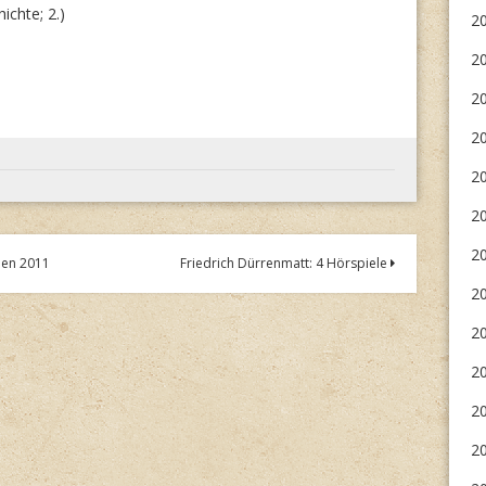
ichte; 2.)
20
20
2
2
20
2
20
hen 2011
Friedrich Dürrenmatt: 4 Hörspiele
20
20
2
20
20