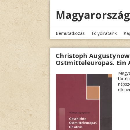
Megszakítás
Magyarország
Bemutatkozás
Folyóirataink
Ka
Christoph Augustynowi
Ostmitteleuropas. Ein 
Magyar
törté
népsz
ellené