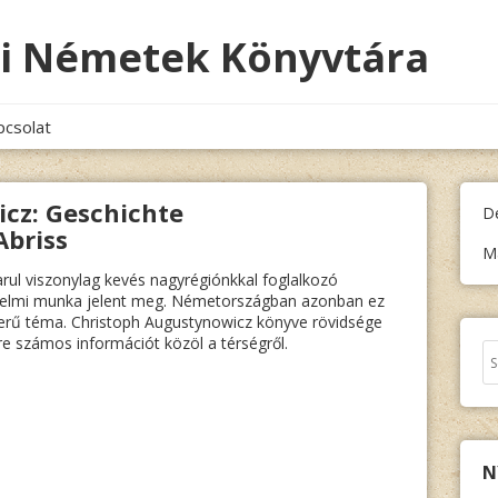
i Németek Könyvtára
pcsolat
cz: Geschichte
D
Abriss
M
ul viszonylag kevés nagyrégiónkkal foglalkozó
nelmi munka jelent meg. Németországban azonban ez
erű téma. Christoph Augustynowicz könyve rövidsége
re számos információt közöl a térségről.
Ke
N