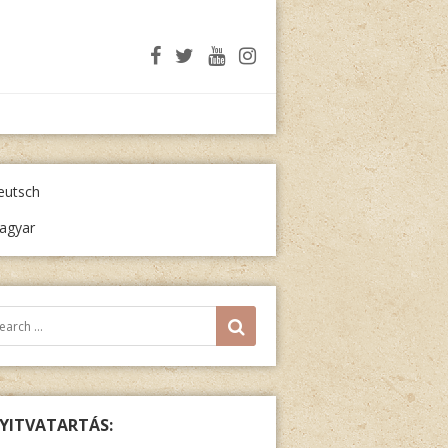
eutsch
agyar
resés:
SEARCH
YITVATARTÁS: