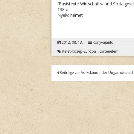
(Basistexte Wirtschafts- und Sozialgesch
138 o.
Nyelv: német
2012. 08. 13.
Könyvajánló
Kelet-Közép-Európa
,
történelem
Bejegyzés
Beiträge zur Volkskunde der Ungarndeutsc
navigáció