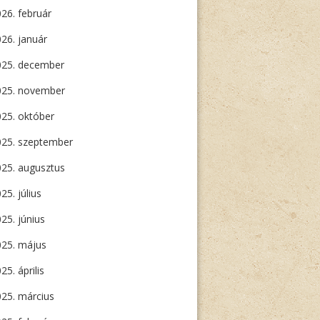
26. február
26. január
025. december
025. november
25. október
025. szeptember
25. augusztus
25. július
25. június
025. május
25. április
25. március