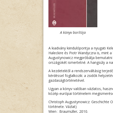
A könyv borítója
A kiadvány kiindulópontja a nyugati Ke
Haleckire és Piotr Wandyczra is, mint a 
Augustynowicz megpróbálja bemutatni K
országokét ismertetné. A hangsúly a n
A kezdetektől a rendszerváltásig terjed
kérdéssel foglalkozik: a zsidók helyzet
gazdaságtörténetével.
Ugyan a könyv valóban vázlatos, haszno
közép-európai történelem megismerés
Christoph Augustynowicz: Geschichte Os
története. Vázlat)
Wien : Braumüller, 2010.