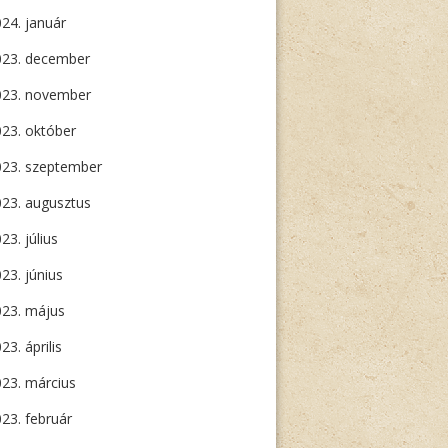
24. január
023. december
023. november
23. október
023. szeptember
23. augusztus
23. július
23. június
023. május
23. április
23. március
23. február