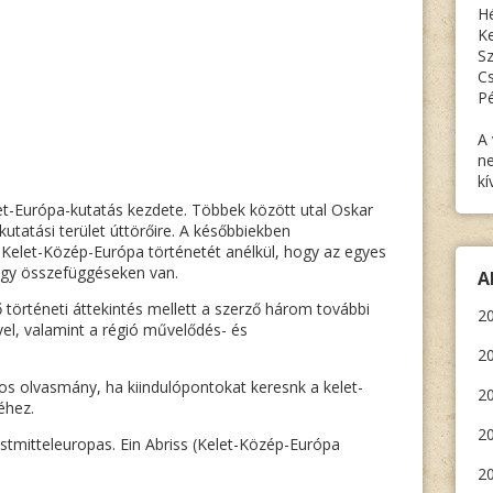
Hé
Ke
Sz
Cs
Pé
A 
ne
kí
let-Európa-kutatás kezdete. Többek között utal Oskar
kutatási terület úttörőire. A későbbiekben
elet-Közép-Európa történetét anélkül, hogy az egyes
agy összefüggéseken van.
A
ő történeti áttekintés mellett a szerző három további
20
ével, valamint a régió művelődés- és
20
s olvasmány, ha kiindulópontokat keresnk a kelet-
20
éhez.
2
tmitteleuropas. Ein Abriss (Kelet-Közép-Európa
20