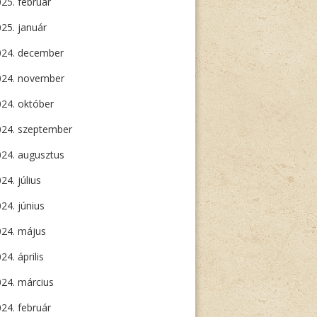
25. február
25. január
024. december
024. november
24. október
024. szeptember
24. augusztus
24. július
24. június
024. május
24. április
24. március
24. február