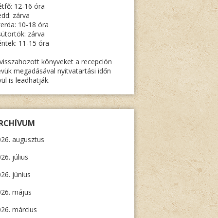
tfő: 12-16 óra
dd: zárva
erda: 10-18 óra
ütörtök: zárva
ntek: 11-15 óra
visszahozott könyveket a recepción
vük megadásával nyitvatartási időn
vül is leadhatják.
RCHÍVUM
26. augusztus
26. július
26. június
026. május
26. március