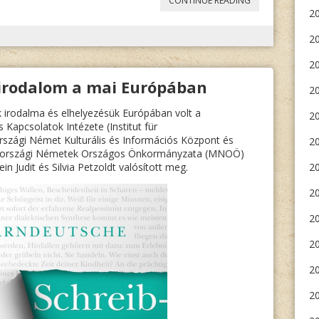
CONTINUE READING
20
MIHÁLY:
20
AZ
AJKARENDEKI
2
irodalom a mai Európában
NÉMET
2
„UI”
 irodalma és elhelyezésük Európában volt a
20
s Kapcsolatok Intézete (Institut für
-
rszági Német Kulturális és Információs Központ és
2
NYELVJÁRÁS
„
arországi Németek Országos Önkormányzata (MNOÖ)
in Judit és Silvia Petzoldt valósított meg.
20
20
20
2
20
20