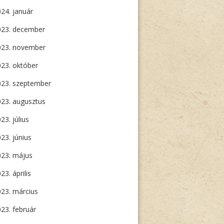
24. január
023. december
023. november
23. október
023. szeptember
23. augusztus
23. július
23. június
023. május
23. április
23. március
23. február