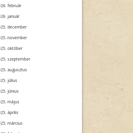
26. február
26. január
025. december
025. november
25. október
025. szeptember
25. augusztus
25. július
25. június
025. május
25. április
25. március