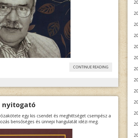
20
2
2
20
2
20
„
TÍZ
CONTINUE READING
20
TALENTUM.
20
WENCZL
2
JÓZSEF
20
i nyitogató
1945-
20
2014
„
prózakötete egy kis csendet és meghittséget csempész a
ozás bensőséges és ünnepi hangulatát idézi meg.
20
20