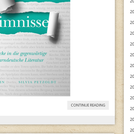
20
20
2
2
20
2
20
20
20
2
„
MAGYARORSZÁ
CONTINUE READING
20
NÉMET
20
IRODALOM
20
A