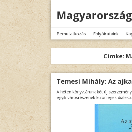
Megszakítás
Magyarország
Bemutatkozás
Folyóirataink
Ka
Címke:
M
Temesi Mihály: Az ajka
A héten könyvtárunk két új szerzemén
egyik városrészének különleges dialekt