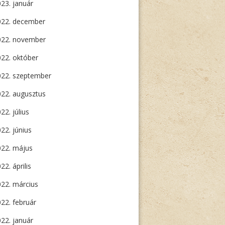
23. január
022. december
022. november
22. október
022. szeptember
22. augusztus
22. július
22. június
022. május
22. április
22. március
22. február
22. január