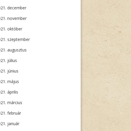
021. december
021. november
21. október
021. szeptember
21. augusztus
21. július
21. június
021. május
21. április
21. március
21. február
21. január