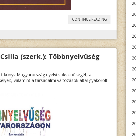
2
2
„
KLOTZ
CONTINUE READING
20
MÁRIA:
2
ÚJ
ADVENTI
20
Csilla (szerk.): Többnyelvűség
NYITOGATÓ
„
20
20
t könyv Magyarország nyelvi sokszínűségét, a
2
yeit, valamint a társadalmi változások által gyakorolt
20
20
20
20
2