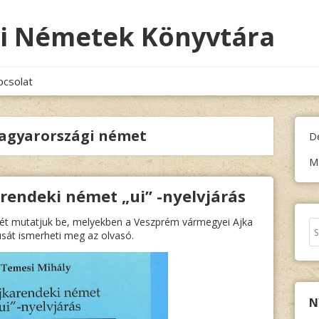
i Németek Könyvtára
pcsolat
agyarországi német
D
M
rendeki német „ui” -nyelvjárás
yét mutatjuk be, melyekben a Veszprém vármegyei Ajka
Ke
usát ismerheti meg az olvasó.
N