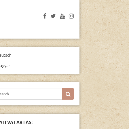
eutsch
agyar
resés:
SEARCH
YITVATARTÁS: