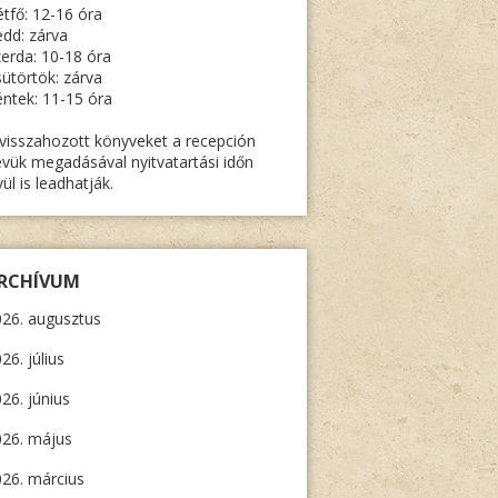
tfő: 12-16 óra
dd: zárva
erda: 10-18 óra
ütörtök: zárva
ntek: 11-15 óra
visszahozott könyveket a recepción
vük megadásával nyitvatartási időn
vül is leadhatják.
RCHÍVUM
26. augusztus
26. július
26. június
026. május
26. március