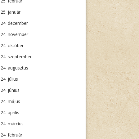
25. február
25. január
024. december
024. november
24. október
024. szeptember
24. augusztus
24. július
24. június
024. május
GI
24. április
24. március
24. február