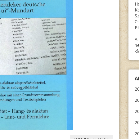
Hé
Ke
Sz
Cs
Pé
A 
ne
kí
A
20
20
20
2
20
„
TEMESI