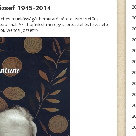
ózsef 1945-2014
20
MAI
EURÓPÁBAN
„
2
tét és munkásságát bemutató kötetet ismertetünk
rajznál: Az itt ajánlott mű egy szeretettel és tisztelettel
2
l, Wenczl Józsefről.
20
2
20
20
20
2
20
20
20